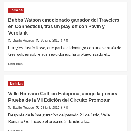
sobre
Adrián
Torneos
Otaegui,
tercero
Bubba Watson emocionado ganador del Travelers,
en
en Connecticut, tras un play off con Pavin y
el
Verplank
Brabazon
Trophy,
Basilio Rogado
28 junio 2010
0
en
El inglés Justin Rose, que partía el domingo con una ventaja de
Inglaterra
tres golpes sobre sus seguidores,. ha protagonizado el...
Leer
Leer más
más
sobre
Bubba
Noticias
Watson
emocionado
Valle Romano Golf, en Estepona, acoge la primera
ganador
Prueba de la VII Edición del Circuito Promotur
del
Travelers,
Basilio Rogado
28 junio 2010
0
en
Después de la inauguración del pasado 21 de junio, Valle
Connecticut,
Romano Golf acoge el próximo 3 de julio a la...
tras
un
Leer
Leer más