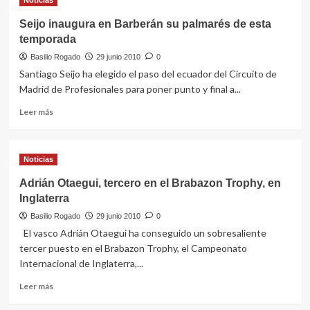
Noticias
Javier
Premio
Rubio
Seijo inaugura en Barberán su palmarés de esta
Ensayo
ganó
temporada
2009)
el
I
Basilio Rogado
29 junio 2010
0
Campeonato
Santiago Seijo ha elegido el paso del ecuador del Circuito de
de
Madrid de Profesionales para poner punto y final a...
España
e
Leer
Leer más
Golf
más
Adaptado,
sobre
al
Seijo
Noticias
que
inaugura
asistió
en
Adrián Otaegui, tercero en el Brabazon Trophy, en
Sergio
Barberán
Inglaterra
García
su
palmarés
Basilio Rogado
29 junio 2010
0
de
El vasco Adrián Otaegui ha conseguido un sobresaliente
esta
tercer puesto en el Brabazon Trophy, el Campeonato
temporada
Internacional de Inglaterra,...
Leer
Leer más
más