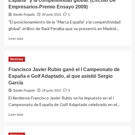
España” y la competitividad global. (Circulo De
Empresarios-Premio Ensayo 2009)
Basilio Rogado
30 junio 2010
0
"El posicionamiento de la “Marca España” y la competitividad
global", el libro de Raúl Peralba que se presentó en Madrid...
Leer
Leer más
más
sobre
Raúl
Noticias
Peralba:
El
Francisco Javier Rubio ganó el I Campeonato de
posicionamiento
España e Golf Adaptado, al que asistió Sergio
de
García
la
“Marca
Basilio Rogado
29 junio 2010
0
España”
El ilerdense Francisco Javier Rubio se ha impuesto en el I
y
Campeonato de España de Golf Adaptado celebrado en el...
la
competitividad
Leer
Leer más
global.
más
(Circulo
sobre
De
Francisco
Empresarios-