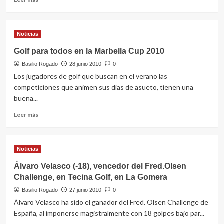
play
más
off
sobre
con
Valle
Noticias
Pavin
Romano
y
Golf,
Golf para todos en la Marbella Cup 2010
Verplank
en
Basilio Rogado
Estepona,
28 junio 2010
0
acoge
Los jugadores de golf que buscan en el verano las
la
competiciones que animen sus días de asueto, tienen una
primera
buena...
Prueba
de
Leer
Leer más
la
más
VII
sobre
Edición
Golf
Noticias
del
para
Circuito
todos
Álvaro Velasco (-18), vencedor del Fred.Olsen
Promotur
en
Challenge, en Tecina Golf, en La Gomera
la
Marbella
Basilio Rogado
27 junio 2010
0
Cup
Álvaro Velasco ha sido el ganador del Fred. Olsen Challenge de
2010
España, al imponerse magistralmente con 18 golpes bajo par...