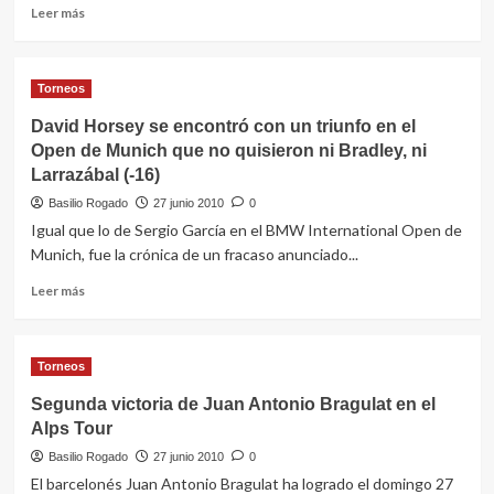
Leer
Leer más
más
sobre
Álvaro
Torneos
Velasco
(-18),
David Horsey se encontró con un triunfo en el
vencedor
Open de Munich que no quisieron ni Bradley, ni
del
Larrazábal (-16)
Fred.Olsen
Challenge,
Basilio Rogado
27 junio 2010
0
en
Igual que lo de Sergio García en el BMW International Open de
Tecina
Munich, fue la crónica de un fracaso anunciado...
Golf,
en
Leer
Leer más
La
más
Gomera
sobre
David
Torneos
Horsey
se
Segunda victoria de Juan Antonio Bragulat en el
encontró
Alps Tour
con
un
Basilio Rogado
27 junio 2010
0
triunfo
El barcelonés Juan Antonio Bragulat ha logrado el domingo 27