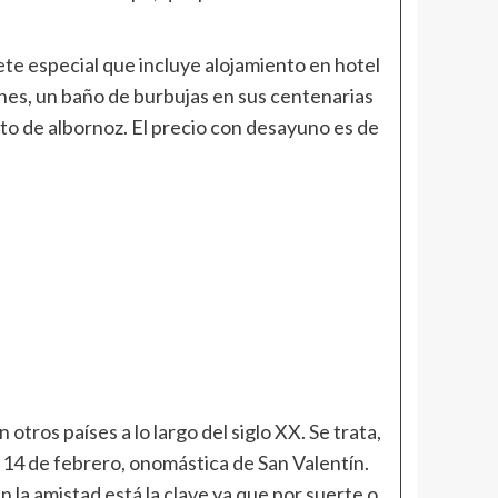
te especial que incluye alojamiento en hotel
iones, un baño de burbujas en sus centenarias
ito de albornoz. El precio con desayuno es de
tros países a lo largo del siglo XX. Se trata,
 14 de febrero, onomástica de San Valentín.
la amistad está la clave ya que por suerte o