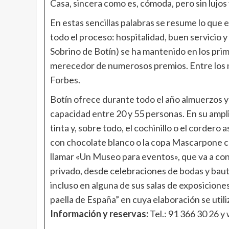
Casa, sincera como es, cómoda, pero sin lujos
En estas sencillas palabras se resume lo que es
todo el proceso: hospitalidad, buen servicio y
Sobrino de Botín) se ha mantenido en los prim
merecedor de numerosos premios. Entre los más
Forbes.
Botín ofrece durante todo el año almuerzos y 
capacidad entre 20 y 55 personas. En su amplia 
tinta y, sobre todo, el cochinillo o el cordero
con chocolate blanco o la copa Mascarpone co
llamar «Un Museo para eventos», que va a conv
privado, desde celebraciones de bodas y bautiz
incluso en alguna de sus salas de exposicione
paella de España” en cuya elaboración se utili
Información y reservas:
Tel.: 91 366 30 26 y