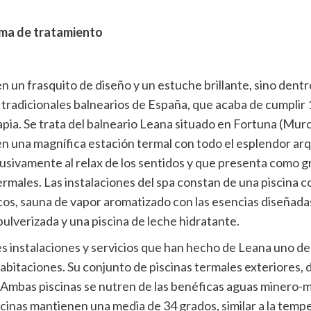
rma de tratamiento
en un frasquito de diseño y un estuche brillante, sino den
 tradicionales balnearios de España, que acaba de cumpli
pia. Se trata del balneario Leana situado en Fortuna (Murci
n una magnífica estación termal con todo el esplendor arqu
usivamente al relax de los sentidos y que presenta como g
 termales. Las instalaciones del spa constan de una piscina 
icos, sauna de vapor aromatizado con las esencias diseñada
pulverizada y una piscina de leche hidratante.
es instalaciones y servicios que han hecho de Leana uno d
abitaciones. Su conjunto de piscinas termales exteriores, 
. Ambas piscinas se nutren de las benéficas aguas minero-m
piscinas mantienen una media de 34 grados, similar a la tem