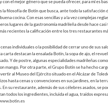
 y con el mejor género que se pueda ofrecer, para mí es bas
 la filosofía de Botín que busca, ante todo la satisfacción d
 buena cocina. Con esas sencillas y a la vez complejas reglas
eros lugares de la gastronomía madrileña desde hace casi t
 recientes la calificación entre los tres restaurantes más
cenas individuales o la posibilidad de cerrar uno de sus sa
carta destacan la ensalada Botín, la sopa de ajo, el revuelt
 asado. Y de postre, algunas especialidades madrileñas como lo
n mango. Por otra parte, el Grupo Botín se ha hecho carg
ertir al Museo del Ejército situado en el Alcázar de Toled
os hasta cenas y convenciones en sus jardines, en la terraz
s. En su restaurante, además de sus célebres asados, se po
zan todos los ingredientes, incluida el agua, traídos expre
www.botin.es