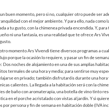
 un buen momento, pero si no, cualquier otro puede ser ad
nquilidad con el mejor ambiente. Y para ello, nada como la
da a tu gusto, con la chimenea privada encendida. Y, para 
 sueño ni una fantasía, es una realidad que te ofrece Ars V
 gusto.
 otro momento Ars Vivendi tiene diversos programas a cual
 lujo porque la ocasión lo requiere, y pasar un fin de sem
uye: Dos noches de alojamiento en una de sus amplias habi
uitos termales de una hora y media; para sentirse muy espec
relajarse en privado; también disfrutaréis durante una ho
cas calientes. La llegada a la habitación será con la chim
les de baño con aromaterapia, una botella de vino tinto rese
a en el porche acristalado con vistas al jardín. Y si quiere
s por persona y fin de semana en habitación doble (IVA inc