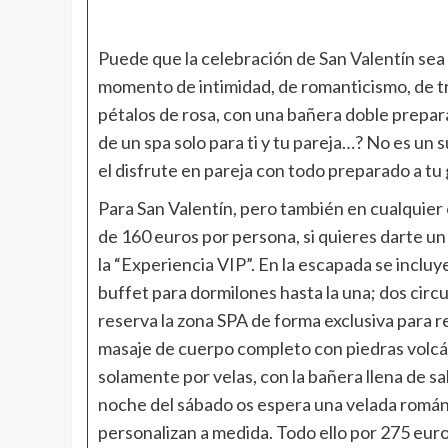
Puede que la celebración de San Valentín sea
momento de intimidad, de romanticismo, de tra
pétalos de rosa, con una bañera doble prepara
de un spa solo para ti y tu pareja…? No es un
el disfrute en pareja con todo preparado a tu
Para San Valentín, pero también en cualquier
de 160 euros por persona, si quieres darte un
la “Experiencia VIP”. En la escapada se incl
buffet para dormilones hasta la una; dos circ
reserva la zona SPA de forma exclusiva para 
masaje de cuerpo completo con piedras volcáni
solamente por velas, con la bañera llena de sa
noche del sábado os espera una velada romántic
personalizan a medida. Todo ello por 275 euro