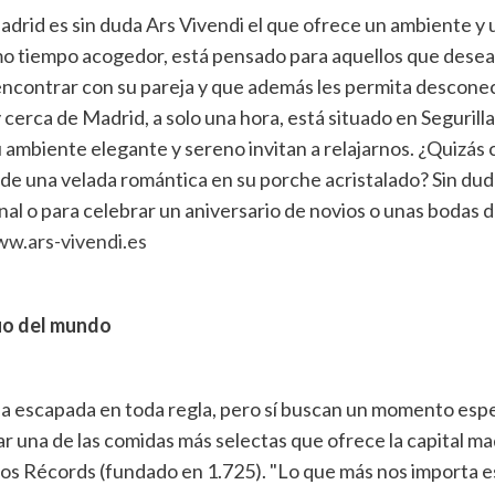
drid es sin duda Ars Vivendi el que ofrece un ambiente y u
smo tiempo acogedor, está pensado para aquellos que dese
encontrar con su pareja y que además les permita desconec
 cerca de Madrid, a solo una hora, está situado en Segurilla
 ambiente elegante y sereno invitan a relajarnos. ¿Quizás
 de una velada romántica en su porche acristalado? Sin dud
nal o para celebrar un aniversario de novios o unas bodas 
w.ars-vivendi.es
uo del mundo
a escapada en toda regla, pero sí buscan un momento espec
ar una de las comidas más selectas que ofrece la capital ma
os Récords (fundado en 1.725). "Lo que más nos importa es c