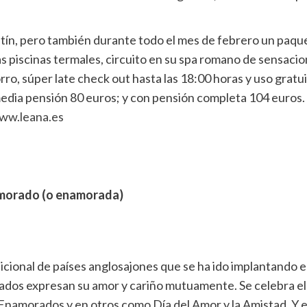
ín, pero también durante todo el mes de febrero un paque
icas piscinas termales, circuito en su spa romano de sensac
ro, súper late check out hasta las 18:00 horas y uso gratu
 media pensión 80 euros; y con pensión completa 104 euros.
ww.leana.es
amorado (o enamorada)
icional de países anglosajones que se ha ido implantando en o
ados expresan su amor y cariño mutuamente. Se celebra el
namorados y en otros como Día del Amor y la Amistad. Y en 