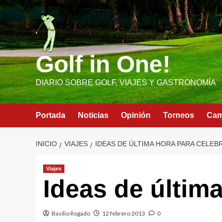
Saltar
al
contenido
Golf in One!
DIARIO SOBRE GOLF, VIAJES Y GASTRONOMÍA
Portada
Noticias
Opinión
Torneos
Ca
INICIO
VIAJES
IDEAS DE ÚLTIMA HORA PARA CELEB
Viajes
Ideas de última
Basilio Rogado
12 febrero 2013
0