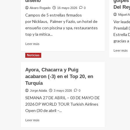
diseño
golpes 
Del Rey
Alvaro Rogado
16 mayo 2026
0
Campos de 5 estrellas firmados
Miguel A
por Nicklaus, Palmer y Fazio, un hotel de
Ver leade
ensueño con piscina y spa, restaurantes
Premlall 
top y la mítica...
Estrella
gracias a 
Leer
Leer más
más
L
Leer más
sobre
m
Noticias
PGA
s
National
E
Ayora, Chacarra y Puig
Resort:
s
acabaron (-3) en el Top 20, en
el
Y
Oso,
Turquía
P
las
(
Jorge Adalia
3 mayo 2026
0
palmeras
l
SEMANA 27 DE ABRIL – 03 DE MAYO DE
y
e
los
2026 DP WORLD TOUR Turkish Airlines
E
maestros
Open (30 de abril –...
P
del
c
Leer
Leer más
diseño
c
más
g