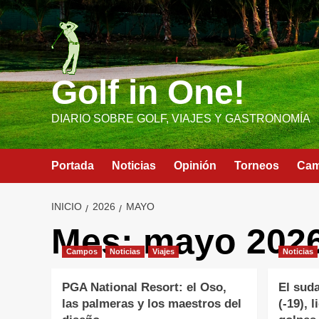
Saltar
al
contenido
Golf in One!
DIARIO SOBRE GOLF, VIAJES Y GASTRONOMÍA
Portada
Noticias
Opinión
Torneos
Ca
INICIO
2026
MAYO
Mes:
mayo 202
Campos
Noticias
Viajes
Noticias
PGA National Resort: el Oso,
El suda
las palmeras y los maestros del
(-19), 