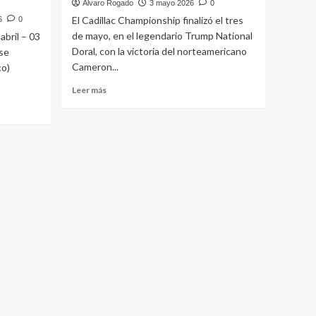
Alvaro Rogado
3 mayo 2026
0
El Cadillac Championship finalizó el tres
6
0
de mayo, en el legendario Trump National
bril – 03
Doral, con la victoria del norteamericano
se
Cameron...
co)
Leer
Leer más
más
sobre
Cameron
Young
(-19)
ganó
el
Cadillac
Championship