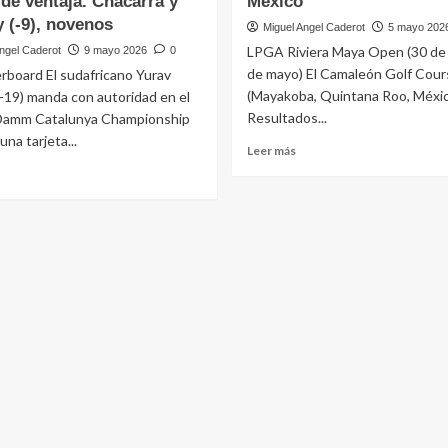
de ventaja. Chacarra y
México
 (-9), novenos
Miguel Angel Caderot
5 mayo 202
LPGA Riviera Maya Open (30 de a
ngel Caderot
9 mayo 2026
0
de mayo) El Camaleón Golf Cour
rboard El sudafricano Yurav
(Mayakoba, Quintana Roo, Méxi
(-19) manda con autoridad en el
Resultados...
 Damm Catalunya Championship
una tarjeta...
Leer
Leer más
más
eer
sobre
ás
Carlota
obre
Ciganda
l
(-7)
udafricano
sexta
urav
en
remlall
el
-19),
Riviera
idera
Mata
n
Open
l
del
rat
LPGA,
on
en
inco
México
olpes