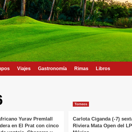
mpos
Viajes
Gastronomía
Rimas
Libros
6
Torneos
fricano Yurav Premlall
Carlota Ciganda (-7) sext
lidera en El Prat con cinco
Riviera Mata Open del L