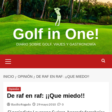
Saltar
al
contenido
Golf in One!
DIARIO SOBRE GOLF, VIAJES Y GASTRONOMÍA
Menú
primario
INICIO
OPINIÓN
DE RAF EN RAF: ¡¡QUE MIEDO!!
Opinión
De raf en raf: ¡¡Que miedo!!
Basilio Rogado
29 mayo 2010
0