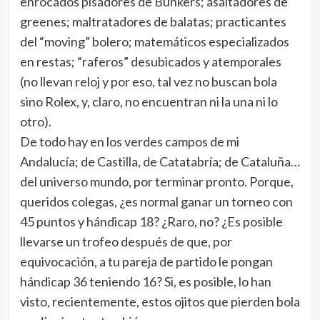
enrocados pisadores de Bunkers; asaltadores de
greenes; maltratadores de balatas; practicantes
del “moving” bolero; matemáticos especializados
en restas; “raferos” desubicados y atemporales
(no llevan reloj y por eso, tal vez no buscan bola
sino Rolex, y, claro, no encuentran ni la una ni lo
otro).
De todo hay en los verdes campos de mi
Andalucía; de Castilla, de Catatabría; de Cataluña…
del universo mundo, por terminar pronto. Porque,
queridos colegas, ¿es normal ganar un torneo con
45 puntos y hándicap 18? ¿Raro, no? ¿Es posible
llevarse un trofeo después de que, por
equivocación, a tu pareja de partido le pongan
hándicap 36 teniendo 16? Si, es posible, lo han
visto, recientemente, estos ojitos que pierden bola