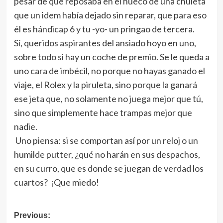
pesar de que reposaba en el hueco de una chuleta
que un idem había dejado sin reparar, que para eso
él es hándicap 6 y tu -yo- un pringao de tercera.
Sí, queridos aspirantes del ansiado hoyo en uno,
sobre todo si hay un coche de premio. Se le queda a
uno cara de imbécil, no porque no hayas ganado el
viaje, el Rolex y la piruleta, sino porque la ganará
ese jeta que, no solamente no juega mejor que tú,
sino que simplemente hace trampas mejor que
nadie.
Uno piensa: si se comportan así por un reloj o un
humilde putter, ¿qué no harán en sus despachos,
en su curro, que es donde se juegan de verdad los
cuartos? ¡Que miedo!
Navegación
Previous: