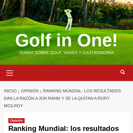
Saltar
al
contenido
Golf in One!
DIARIO SOBRE GOLF, VIAJES Y GASTRONOMÍA
Menú
primario
INICIO
OPINIÓN
RANKING MUNDIAL: LOS RESULTADOS
DAN LA RAZÓN A JON RAHM Y SE LA QUITAN A RORY
MCILROY
Opinión
Ranking Mundial: los resultados