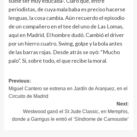
suele ser muy educada-. Claro que, entre
periodistas, de cuya mala baba es preciso hacerse
lenguas, la cosa cambia. Aún recuerdo el episodio
de un compañero en el tee del uno de Las Lomas,
aquí en Madrid. El hombre dudó. Cambió el driver
por un hierro cuatro. Swing, golpe y la bola antes
de las barras rojas. Desde atrás se oyó: “Mucho
palo”. Sí, sobre todo, el que recibe la moral.
Navegación
Previous:
Miguel Cantero se estrena en Jardín de Aranjuez, en el
de
Circuito de Madrid
entradas
Next:
Westwood ganó el St Jude Classic, en Memphis,
donde a Garrigus le entró el ‘Síndrome de Carnoustie’