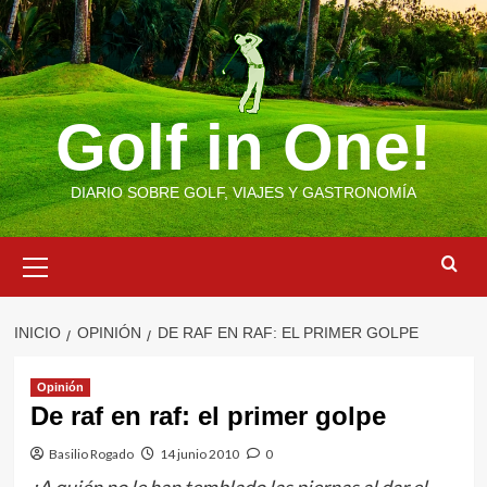
Saltar
al
contenido
Golf in One!
DIARIO SOBRE GOLF, VIAJES Y GASTRONOMÍA
Menú
primario
INICIO
OPINIÓN
DE RAF EN RAF: EL PRIMER GOLPE
Opinión
De raf en raf: el primer golpe
Basilio Rogado
14 junio 2010
0