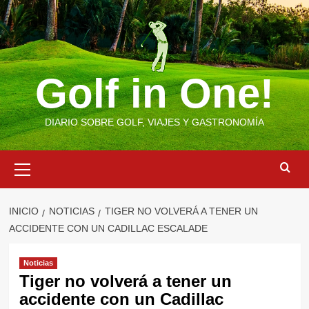
Saltar
al
contenido
Golf in One!
DIARIO SOBRE GOLF, VIAJES Y GASTRONOMÍA
Menú
primario
INICIO
NOTICIAS
TIGER NO VOLVERÁ A TENER UN
ACCIDENTE CON UN CADILLAC ESCALADE
Noticias
Tiger no volverá a tener un
accidente con un Cadillac