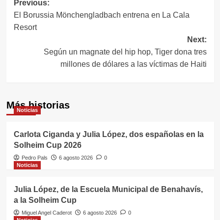
Navegación
Previous:
El Borussia Mönchengladbach entrena en La Cala
de
Resort
entradas
Next:
Según un magnate del hip hop, Tiger dona tres
millones de dólares a las víctimas de Haiti
Más historias
Noticias
Carlota Ciganda y Julia López, dos españolas en la
Solheim Cup 2026
Pedro Pals
6 agosto 2026
0
Noticias
Julia López, de la Escuela Municipal de Benahavís,
a la Solheim Cup
Miguel Angel Caderot
6 agosto 2026
0