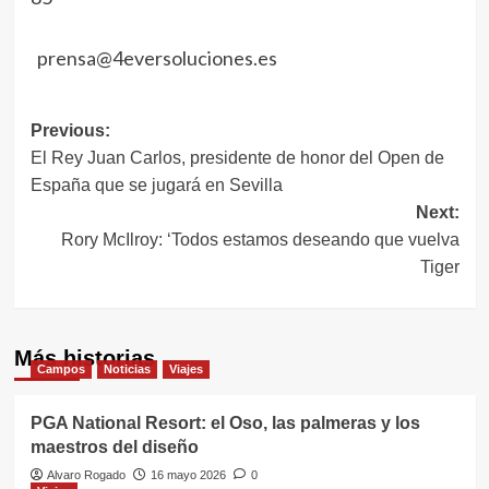
prensa@4eversoluciones.es
Navegación
Previous:
El Rey Juan Carlos, presidente de honor del Open de
de
España que se jugará en Sevilla
entradas
Next:
Rory McIlroy: ‘Todos estamos deseando que vuelva
Tiger
Más historias
Campos
Noticias
Viajes
PGA National Resort: el Oso, las palmeras y los
maestros del diseño
Alvaro Rogado
16 mayo 2026
0