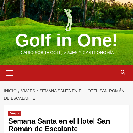
Saltar
al
contenido
Golf in One!
DIARIO SOBRE GOLF, VIAJES Y GASTRONOMÍA
Menú
primario
INICIO
VIAJES
SEMANA SANTA EN EL HOTEL SAN ROMÁN
DE ESCALANTE
Viajes
Semana Santa en el Hotel San
Román de Escalante