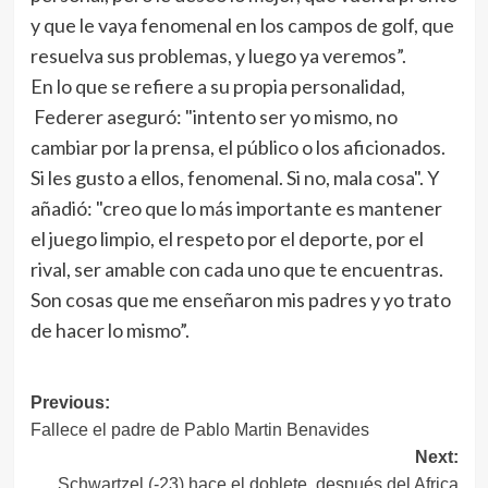
y que le vaya fenomenal en los campos de golf, que
resuelva sus problemas, y luego ya veremos”.
En lo que se refiere a su propia personalidad,
Federer aseguró: "intento ser yo mismo, no
cambiar por la prensa, el público o los aficionados.
Si les gusto a ellos, fenomenal. Si no, mala cosa". Y
añadió: "creo que lo más importante es mantener
el juego limpio, el respeto por el deporte, por el
rival, ser amable con cada uno que te encuentras.
Son cosas que me enseñaron mis padres y yo trato
de hacer lo mismo”.
Navegación
Previous:
Fallece el padre de Pablo Martin Benavides
de
Next:
entradas
Schwartzel (-23) hace el doblete, después del Africa