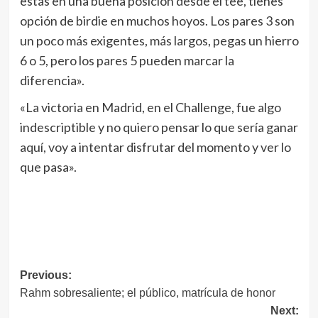
estás en una buena posición desde el tee, tienes
opción de birdie en muchos hoyos. Los pares 3 son
un poco más exigentes, más largos, pegas un hierro
6 o 5, pero los pares 5 pueden marcar la
diferencia».
«La victoria en Madrid, en el Challenge, fue algo
indescriptible y no quiero pensar lo que sería ganar
aquí, voy a intentar disfrutar del momento y ver lo
que pasa».
Navegación
Previous:
Rahm sobresaliente; el público, matrícula de honor
de
Next: