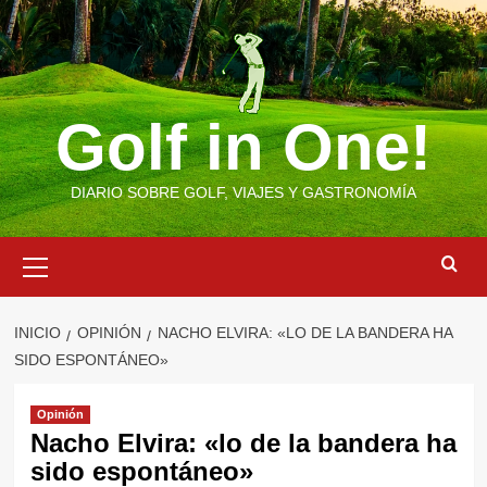
Saltar
al
contenido
Golf in One!
DIARIO SOBRE GOLF, VIAJES Y GASTRONOMÍA
Menú
primario
INICIO
OPINIÓN
NACHO ELVIRA: «LO DE LA BANDERA HA
SIDO ESPONTÁNEO»
Opinión
Nacho Elvira: «lo de la bandera ha
sido espontáneo»