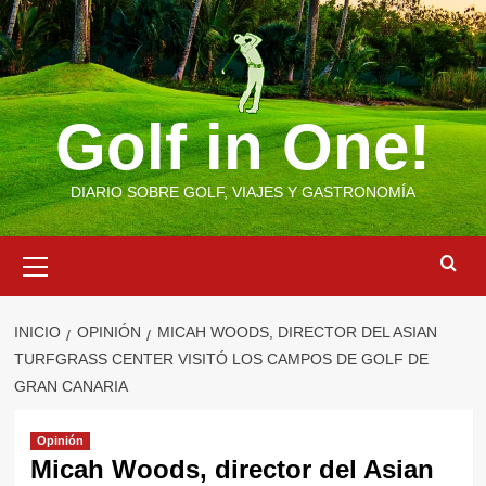
Saltar
al
contenido
Golf in One!
DIARIO SOBRE GOLF, VIAJES Y GASTRONOMÍA
Menú
primario
INICIO
OPINIÓN
MICAH WOODS, DIRECTOR DEL ASIAN
TURFGRASS CENTER VISITÓ LOS CAMPOS DE GOLF DE
GRAN CANARIA
Opinión
Micah Woods, director del Asian