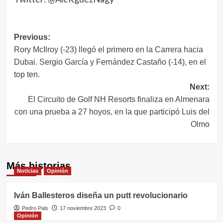
Navegación
Previous:
Rory McIlroy (-23) llegó el primero en la Carrera hacia
de
Dubai. Sergio García y Fernández Castaño (-14), en el
entradas
top ten.
Next:
El Circuito de Golf NH Resorts finaliza en Almenara
con una prueba a 27 hoyos, en la que participó Luis del
Olmo
Más historias
Noticias
Opinión
Iván Ballesteros diseña un putt revolucionario
Pedro Pals
17 noviembre 2023
0
Opinión