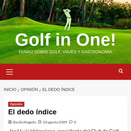
Saltar
al
contenido
Golf in One!
DIARIO SOBRE GOLF, VIAJES Y GASTRONOMÍA
Menú
primario
INICIO
OPINIÓN
EL DEDO ÍNDICE
Opinión
El dedo índice
Basilio Rogado
20 agosto 2009
0