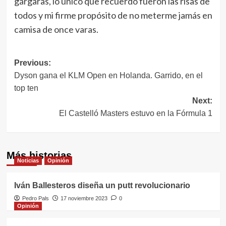
gárgaras, lo único que recuerdo fueron las risas de
todos y mi firme propósito de no meterme jamás en
camisa de once varas.
Navegación
Previous:
Dyson gana el KLM Open en Holanda. Garrido, en el
de
top ten
entradas
Next:
El Castelló Masters estuvo en la Fórmula 1
Más historias
Noticias
Opinión
Iván Ballesteros diseña un putt revolucionario
Pedro Pals
17 noviembre 2023
0
Opinión