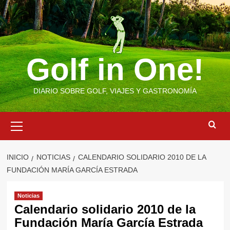
Saltar
al
contenido
Golf in One!
DIARIO SOBRE GOLF, VIAJES Y GASTRONOMÍA
Menú
primario
INICIO
NOTICIAS
CALENDARIO SOLIDARIO 2010 DE LA
FUNDACIÓN MARÍA GARCÍA ESTRADA
Noticias
Calendario solidario 2010 de la
Fundación María García Estrada