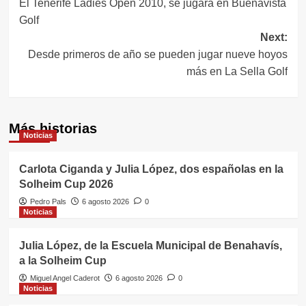
El Tenerife Ladies Open 2010, se jugará en Buenavista
de
Golf
entradas
Next:
Desde primeros de año se pueden jugar nueve hoyos
más en La Sella Golf
Más historias
Noticias
Carlota Ciganda y Julia López, dos españolas en la
Solheim Cup 2026
Pedro Pals
6 agosto 2026
0
Noticias
Julia López, de la Escuela Municipal de Benahavís,
a la Solheim Cup
Miguel Angel Caderot
6 agosto 2026
0
Noticias