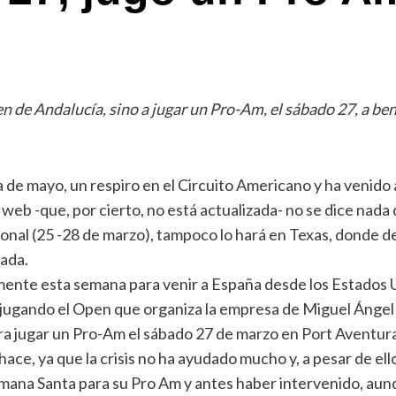
n de Andalucía, sino a jugar un Pro-Am, el sábado 27, a ben
 de mayo, un respiro en el Circuito Americano y ha venido 
eb -que, por cierto, no está actualizada- no se dice nada 
onal (25 -28 de marzo), tampoco lo hará en Texas, donde del 
ada.
mente esta semana para venir a España desde los Estados U
ugando el Open que organiza la empresa de Miguel Ángel J
ra jugar un Pro-Am el sábado 27 de marzo en Port Aventura
ace, ya que la crisis no ha ayudado mucho y, a pesar de ello
emana Santa para su Pro Am y antes haber intervenido, aun