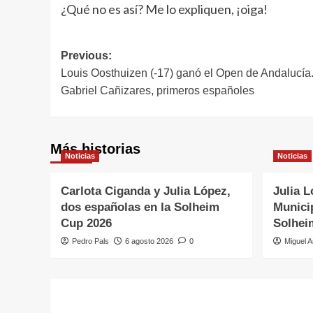
¿Qué no es así? Me lo expliquen, ¡oiga!
Navegación
Previous:
Louis Oosthuizen (-17) ganó el Open de Andalucía
de
Gabriel Cañizares, primeros españoles
entradas
Más historias
Noticias
Noticias
Carlota Ciganda y Julia López,
Julia L
dos españolas en la Solheim
Municip
Cup 2026
Solhei
Pedro Pals
6 agosto 2026
0
Miguel A