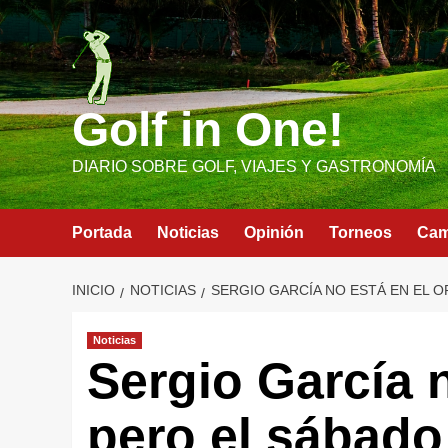
Saltar
al
contenido
Golf in One!
DIARIO SOBRE GOLF, VIAJES Y GASTRONOMÍA
Portada
Noticias
Opinión
Torneos
Ca
INICIO
NOTICIAS
SERGIO GARCÍA NO ESTÁ EN EL O
Noticias
Sergio García 
pero el sábado