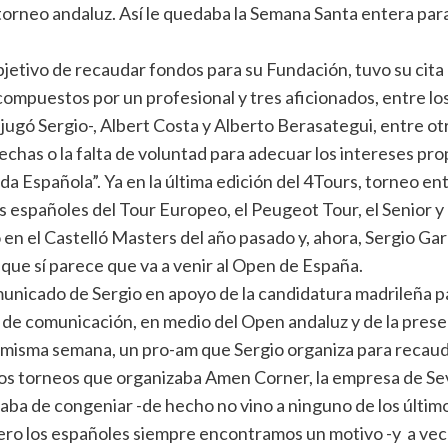
orneo andaluz. Así le quedaba la Semana Santa entera para 
l objetivo de recaudar fondos para su Fundación, tuvo su c
ompuestos por un profesional y tres aficionados, entre los
 jugó Sergio-, Albert Costa y Alberto Berasategui, entre ot
has o la falta de voluntad para adecuar los intereses prop
da Española”. Ya en la última edición del 4Tours, torneo en
les españoles del Tour Europeo, el Peugeot Tour, el Senior y
n el Castelló Masters del año pasado y, ahora, Sergio Gar
que sí parece que va a venir al Open de España.
omunicado de Sergio en apoyo de la candidatura madrileña 
 de comunicación, en medio del Open andaluz y de la presen
a misma semana, un pro-am que Sergio organiza para recaud
los torneos que organizaba Amen Corner, la empresa de Sev
aba de congeniar -de hecho no vino a ninguno de los último
ro los españoles siempre encontramos un motivo -y a veces 