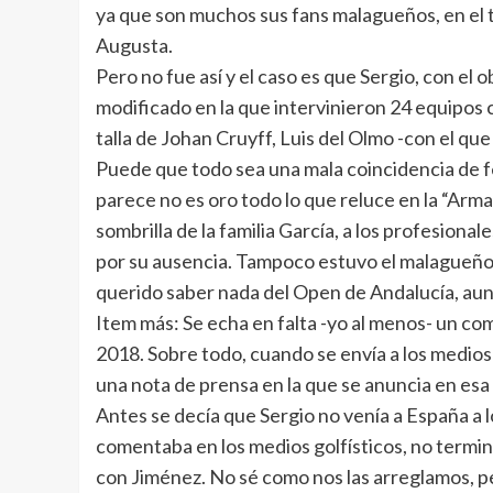
ya que son muchos sus fans malagueños, en el t
Augusta.
Pero no fue así y el caso es que Sergio, con e
modificado en la que intervinieron 24 equipos c
talla de Johan Cruyff, Luis del Olmo -con el que
Puede que todo sea una mala coincidencia de fec
parece no es oro todo lo que reluce en la “Arma
sombrilla de la familia García, a los profesiona
por su ausencia. Tampoco estuvo el malagueño e
querido saber nada del Open de Andalucía, aun
Item más: Se echa en falta -yo al menos- un c
2018. Sobre todo, cuando se envía a los medios
una nota de prensa en la que se anuncia en es
Antes se decía que Sergio no venía a España a 
comentaba en los medios golfísticos, no termin
con Jiménez. No sé como nos las arreglamos, pe