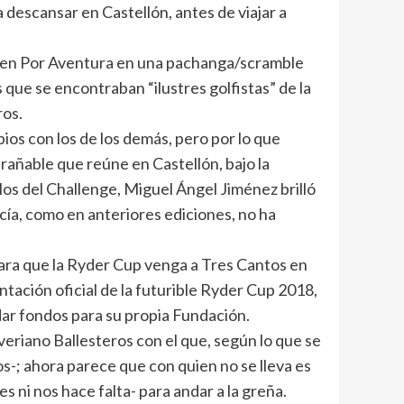
descansar en Castellón, antes de viajar a
ita en Por Aventura en una pachanga/scramble
 que se encontraban “ilustres golfistas” de la
ros.
ios con los de los demás, pero por lo que
trañable que reúne en Castellón, bajo la
 los del Challenge, Miguel Ángel Jiménez brilló
cía, como en anteriores ediciones, no ha
para que la Ryder Cup venga a Tres Cantos en
tación oficial de la futurible Ryder Cup 2018,
ar fondos para su propia Fundación.
eriano Ballesteros con el que, según lo que se
s-; ahora parece que con quien no se lleva es
ni nos hace falta- para andar a la greña.