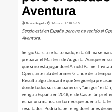
Aventura
Basilio Rogado
26 marzo 2010
0
Sergio está en España, pero no ha venido al Ope
Aventura.
Sergio García se ha tomado, esta última semana
preparar el Masters de Augusta. Aunque en su w
que si no está jugando el Arnold Palmer Invitati
Open, antesala del primer Grande de la tempor
Resulta algo chocante que Sergio elija precisa
donde todos sus compañeros y “amigos” están j
venga a España en 2018, el de Castellón prefie
echar una mano a un torneo que buena falta le h
resultados. Podría haber elegido el lunes de S