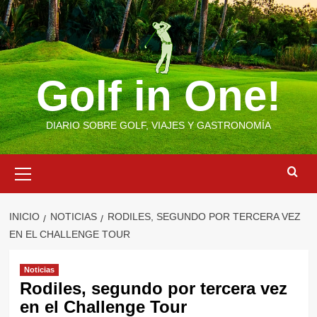
Saltar
al
contenido
Golf in One!
DIARIO SOBRE GOLF, VIAJES Y GASTRONOMÍA
Menú
primario
INICIO
NOTICIAS
RODILES, SEGUNDO POR TERCERA VEZ
EN EL CHALLENGE TOUR
Noticias
Rodiles, segundo por tercera vez
en el Challenge Tour