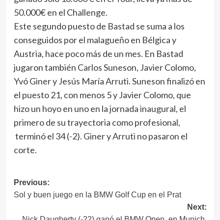
50.000€ en el Challenge.
Este segundo puesto de Bastad se suma a los
conseguidos por el malagueño en Bélgica y
Austria, hace poco más de un mes. En Bastad
jugaron también Carlos Suneson, Javier Colomo,
Yvó Giner y Jesús María Arruti. Suneson finalizó en
el puesto 21, con menos 5 y Javier Colomo, que
hizo un hoyo en uno en la jornada inaugural, el
primero de su trayectoria como profesional,
terminó el 34 (-2). Giner y Arruti no pasaron el
corte.
Navegación
Previous:
Sol y buen juego en la BMW Golf Cup en el Prat
de
Next:
entradas
Nick Daugherty (-22) ganó el BMW Open, en Munich.