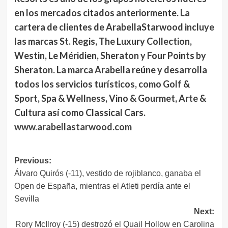
en los mercados citados anteriormente. La
cartera de clientes de ArabellaStarwood incluye
las marcas St. Regis, The Luxury Collection,
Westin, Le Méridien, Sheraton y Four Points by
Sheraton. La marca Arabella reúne y desarrolla
todos los servicios turísticos, como Golf &
Sport, Spa & Wellness, Vino & Gourmet, Arte &
Cultura así como Classical Cars.
www.arabellastarwood.com
Navegación
Previous:
Álvaro Quirós (-11), vestido de rojiblanco, ganaba el
de
Open de España, mientras el Atleti perdía ante el
entradas
Sevilla
Next:
Rory McIlroy (-15) destrozó el Quail Hollow en Carolina