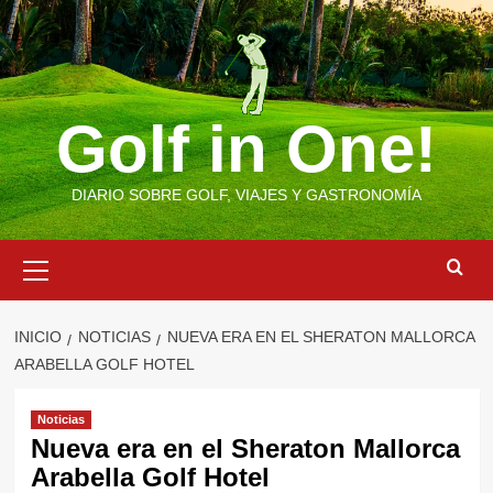
Saltar
al
contenido
Golf in One!
DIARIO SOBRE GOLF, VIAJES Y GASTRONOMÍA
Menú
primario
INICIO
NOTICIAS
NUEVA ERA EN EL SHERATON MALLORCA
ARABELLA GOLF HOTEL
Noticias
Nueva era en el Sheraton Mallorca
Arabella Golf Hotel