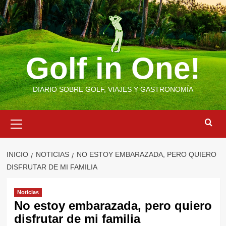
Saltar
al
contenido
Golf in One!
DIARIO SOBRE GOLF, VIAJES Y GASTRONOMÍA
Menú
primario
INICIO
NOTICIAS
NO ESTOY EMBARAZADA, PERO QUIERO
DISFRUTAR DE MI FAMILIA
Noticias
No estoy embarazada, pero quiero
disfrutar de mi familia