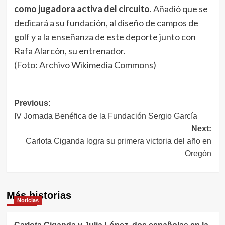
como jugadora activa del circuito
. Añadió que se
dedicará a su fundación, al diseño de campos de
golf y a la enseñanza de este deporte junto con
Rafa Alarcón, su entrenador.
(Foto: Archivo Wikimedia Commons)
Navegación
Previous:
IV Jornada Benéfica de la Fundación Sergio García
de
Next:
entradas
Carlota Ciganda logra su primera victoria del año en
Oregón
Más historias
Noticias