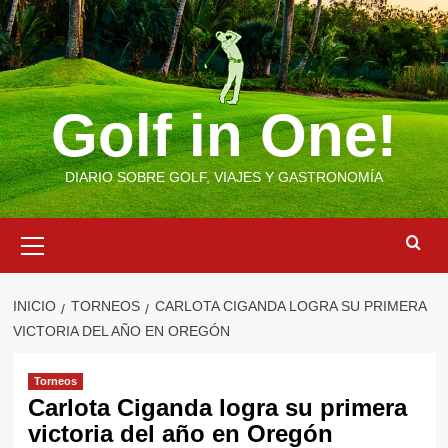
Saltar
al
contenido
Golf in One!
DIARIO SOBRE GOLF, VIAJES Y GASTRONOMÍA
Menú
primario
INICIO
TORNEOS
CARLOTA CIGANDA LOGRA SU PRIMERA
VICTORIA DEL AÑO EN OREGÓN
Torneos
Carlota Ciganda logra su primera
victoria del año en Oregón