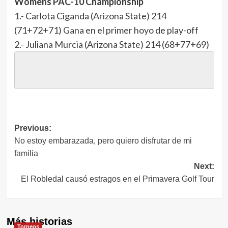
Womens PAC-10 Championship
1.- Carlota Ciganda (Arizona State) 214
(71+72+71) Gana en el primer hoyo de play-off
2.- Juliana Murcia (Arizona State) 214 (68+77+69)
Navegación
Previous:
No estoy embarazada, pero quiero disfrutar de mi
de
familia
entradas
Next:
El Robledal causó estragos en el Primavera Golf Tour
Más historias
Torneos