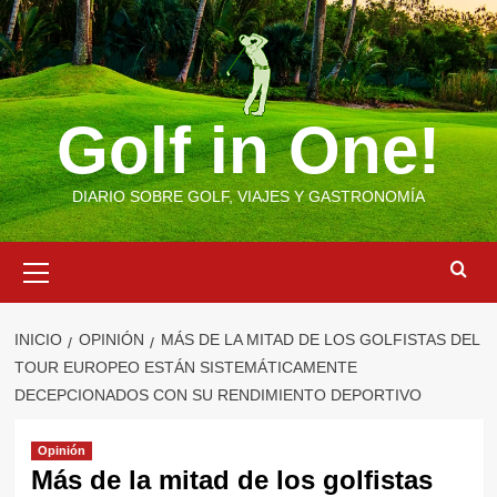
Saltar
al
contenido
Golf in One!
DIARIO SOBRE GOLF, VIAJES Y GASTRONOMÍA
Menú
primario
INICIO
OPINIÓN
MÁS DE LA MITAD DE LOS GOLFISTAS DEL
TOUR EUROPEO ESTÁN SISTEMÁTICAMENTE
DECEPCIONADOS CON SU RENDIMIENTO DEPORTIVO
Opinión
Más de la mitad de los golfistas