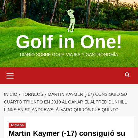
Saltar
al
contenido
Golf in One!
DIARIO SOBRE GOLF, VIAJES Y GASTRONOMÍA
Menú
primario
INICIO
TORNEOS
MARTIN KAYMER (-17) CONSIGUIÓ SU
CUARTO TRIUNFO EN 2010 AL GANAR EL ALFRED DUNHILL
LINKS EN ST. ANDREWS. ÁLVARO QUIRÓS FUE QUINTO
Torneos
Martin Kaymer (-17) consiguió su