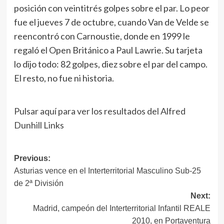
posición con veintitrés golpes sobre el par. Lo peor
fue el jueves 7 de octubre, cuando Van de Velde se
reencontró con Carnoustie, donde en 1999 le
regaló el Open Británico a Paul Lawrie. Su tarjeta
lo dijo todo: 82 golpes, diez sobre el par del campo.
El resto, no fue ni historia.
Pulsar aquí para ver los resultados del Alfred
Dunhill Links
Navegación
Previous:
Asturias vence en el Interterritorial Masculino Sub-25
de
de 2ª División
entradas
Next:
Madrid, campeón del Interterritorial Infantil REALE
2010, en Portaventura