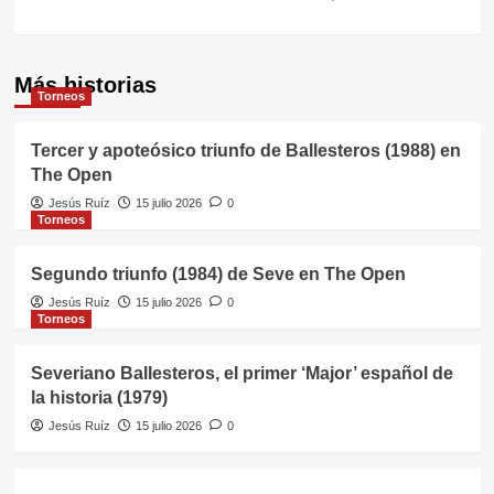
Más historias
Torneos
Tercer y apoteósico triunfo de Ballesteros (1988) en
The Open
Jesús Ruíz
15 julio 2026
0
Torneos
Segundo triunfo (1984) de Seve en The Open
Jesús Ruíz
15 julio 2026
0
Torneos
Severiano Ballesteros, el primer ‘Major’ español de
la historia (1979)
Jesús Ruíz
15 julio 2026
0