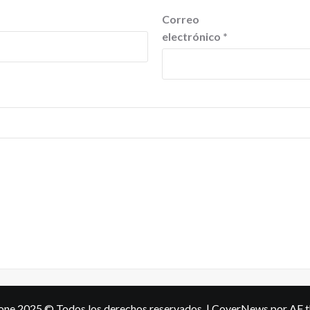
Correo
electrónico
*
one 2025 © Todos los derechos reservados.
|
CoverNews
por AF 