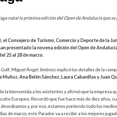
a natal la próxima edición del Open de Andalucía que se jug
el Consejero de Turismo, Comercio y Deporte de la Junt
an presentado la novena edición del Open de Andalucía
el 25 al 28 de marzo.
Golf, Miguel Ángel Jiménez explicó los detalles de la com
a Muñoz, Ana Belén Sánchez, Laura
Cabanillas y Juan Qu
 dio la bienvenida a los asistentes y afirmó que la empresa 
rcuito Europeo. Recordó que fue hace más de diez años, cu
 lo deseábamos y, por eso, estamos poniendo todo los medi
 días de marzo, este Parador va a recibir a los mejores juga