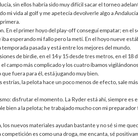
cía, sin ellos habría sido muy difícil sacar el torneo ade
o mi vida al golf y me apetecía devolverle algo a Andalucía,
 primera.
 En el primer hoyo del play-off conseguí empatar; en el s
 iba esperando mi fallo pero la metí. En el hoyo nueve est
 temporada pasada y está entre los mejores del mundo.
nes de birdie, en el 14 y 15 desde tres metros, en el 18 de
el campo más complicado y los cuatro íbamos vigilándonos 
 que fuera para él, está jugando muy bien.
estrías, la pelota hace un poco menos de efecto, sale más
ismo: disfrutar el momento. La Ryder está ahí, siempre es
 bien a la pelota; he trabajado mucho con mi preparador f
 los nuevos materiales ayudan bastante y no sé si me quedar
a competición es como una droga, me encanta, sé positivam