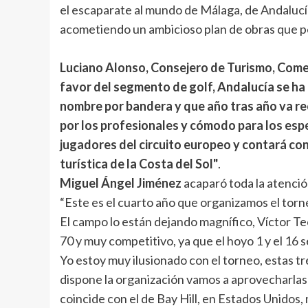
el escaparate al mundo de Málaga, de Andalucía
acometiendo un ambicioso plan de obras que per
Luciano Alonso, Consejero de Turismo, Comer
favor del segmento de golf, Andalucía se ha
nombre por bandera y que año tras año va r
por los profesionales y cómodo para los esp
jugadores del circuito europeo y contará con
turística de la Costa del Sol"
.
Miguel Ángel Jiménez
acaparó toda la atenció
“Este es el cuarto año que organizamos el torne
El campo lo están dejando magnífico, Víctor T
70 y muy competitivo, ya que el hoyo 1 y el 16 
Yo estoy muy ilusionado con el torneo, estas tr
dispone la organización vamos a aprovecharlas 
coincide con el de Bay Hill, en Estados Unido