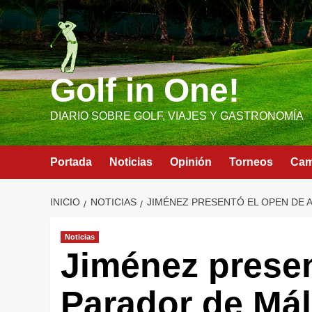
Saltar
al
contenido
Golf in One!
DIARIO SOBRE GOLF, VIAJES Y GASTRONOMÍA
Portada
Noticias
Opinión
Torneos
Ca
INICIO
NOTICIAS
JIMÉNEZ PRESENTÓ EL OPEN DE 
Noticias
Jiménez presen
Parador de Má