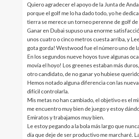
Quiero agradecer el apoyo de la Junta de Andalu
porque el golf me lo ha dado todo, yo he dedicad
tierra se merece un torneo perenne de golf de
Ganar en Dubai supuso una enorme satisfacción.
unos cuatro o cinco metros cuesta arriba, y Lee
gota gorda! Westwood fue el número uno de la
En los segundos nueve hoyos tuve algunas ocasio
movía el hoyo! Los greenes estaban más duros, 
otro candidato, de no ganar yo hubiese querido
Hemos notado alguna diferencia con las nuevas 
difícil controlarla.
Mis metas no han cambiado, el objetivo es el m
me encuentro muy bien de juego y estoy dándole
Emiratos y trabajamos muy bien.
Le estoy pegando a la bola más largo que nunca,
día que deje de ser productivo me marcharé. L