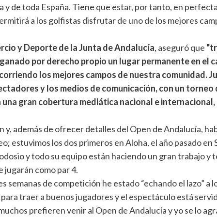
 y de toda España. Tiene que estar, por tanto, en perfect
mitirá a los golfistas disfrutar de uno de los mejores ca
cio y Deporte de la Junta de Andalucía
, aseguró que
"t
 ganado por derecho propio un lugar permanente en el c
ecorriendo los mejores campos de nuestra comunidad. 
ectadores y los medios de comunicación, con un torneo
 una gran cobertura mediática nacional e internacional,
n y, además de ofrecer detalles del Open de Andalucía, habl
o; estuvimos los dos primeros en Aloha, el año pasado en Se
eodosio y todo su equipo están haciendo un gran trabajo y
se jugarán como par 4.
es semanas de competición he estado “echando el lazo” a lo
para traer a buenos jugadores y el espectáculo está servi
s, muchos prefieren venir al Open de Andalucía y yo se lo 