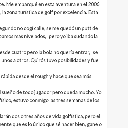
lante. Me embarqué en esta aventura en el 2006
 la zona turística de golf por excelencia. Esta
egundo no cogí calle, se me quedó un putt de
ábamos más nivelados, ¡pero yo iba sudando la
sde cuatro pero la bola no quería entrar, ¡se
unos a otros. Quirós tuvo posibilidades y fue
 rápida desde el rough y hace que sea más
 el sueño de todo jugador pero queda mucho. Yo
ísico, estuvo conmigo las tres semanas de los
án dos o tres años de vida golfística, pero el
ente que es lo único que sé hacer bien, gane o