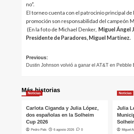
no”.
El torneo cuenta con el patrocinio principal de
promoción son responsabilidad del campeón Mi
(En la foto de Michael Denker,
Miguel Ángel J
Presidente de Paradores, Miguel Martínez.
Navegación
Previous:
Dustin Johnson volvió a ganar el AT&T en Pebble
de
entradas
Más historias
Noticias
Noticias
Carlota Ciganda y Julia López,
Julia L
dos españolas en la Solheim
Municip
Cup 2026
Solhei
Pedro Pals
6 agosto 2026
0
Miguel A