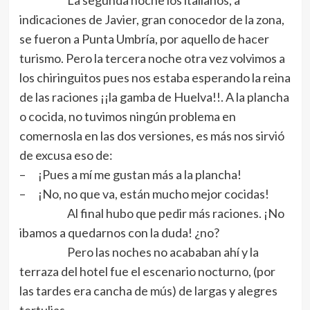
La segunda noche los italianos, a
indicaciones de Javier, gran conocedor de la zona,
se fueron a Punta Umbría, por aquello de hacer
turismo. Pero la tercera noche otra vez volvimos a
los chiringuitos pues nos estaba esperando la reina
de las raciones ¡¡la gamba de Huelva!!. A la plancha
o cocida, no tuvimos ningún problema en
comernosla en las dos versiones, es más nos sirvió
de excusa eso de:
– ¡Pues a mí me gustan más a la plancha!
– ¡No, no que va, están mucho mejor cocidas!
Al final hubo que pedir más raciones. ¡No
ibamos a quedarnos con la duda! ¿no?
Pero las noches no acababan ahí y la
terraza del hotel fue el escenario nocturno, (por
las tardes era cancha de mús) de largas y alegres