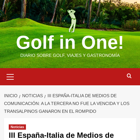
Saltar
al
contenido
Golf in One!
DIARIO SOBRE GOLF, VIAJES Y GASTRONOMÍA
Menú
primario
INICIO
NOTICIAS
III ESPAÑA-ITALIA DE MEDIOS DE
COMUNICACIÓN: A LA TERCERA NO FUE LA VENCIDA Y LOS
TRANSALPINOS GANARON EN EL ROMPIDO
Noticias
III España-Italia de Medios de