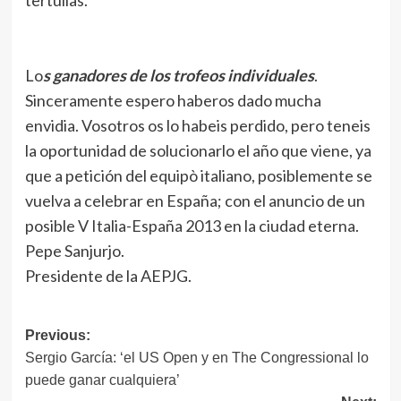
tertulias.
Lo
s ganadores de los trofeos individuales
.
Sinceramente espero haberos dado mucha
envidia. Vosotros os lo habeis perdido, pero teneis
la oportunidad de solucionarlo el año que viene, ya
que a petición del equipò italiano, posiblemente se
vuelva a celebrar en España; con el anuncio de un
posible V Italia-España 2013 en la ciudad eterna.
Pepe Sanjurjo.
Presidente de la AEPJG.
Navegación
Previous:
Sergio García: ‘el US Open y en The Congressional lo
de
puede ganar cualquiera’
entradas