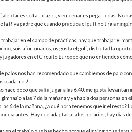
 Calentar es soltar brazos, y entrenar es pegar bolas. No h
a Riva padre que cuando practica el putt no tira a ningún 
 trabajar en el campo de prácticas, hay que trabajar el marte
imo, sois afortunados, os gusta el golf, disfrutad la oportu
Hay jugadores en el Circuito Europeo que no entiendes cómo
es de palos nos han recomendado que cambiemos de palo con 
asi cada mes!
o hace poco que salí a jugar a las 6.40, me gusta
levantarm
 gimnasio a las 7 de la mañana y ya había dos personas en 
a las 6 de la mañana, ¿a qué hora tenemos que ir el resto? L
y media antes. Hay que adaptarse a los horarios, hay días d
ar
en el trabajo que has hecho porque el swing no se te va 