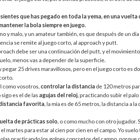
sientes que has pegado en toda la yema, en una vuelta 
 mantener la bola siempre en juego.
no y malo, y un amateur también, es que después de un día 
rencia se remite al juego corto, al approach y putt.
pproach debe ser una continuación del putt, y el movimiento
suelo, menos vas a depender de la superficie.
 y pegar 25 drives maravillosos, pero en el juego corto es
corto.
el como vosotros,
controlar la distancia
de 120 metros para
sigo es el de las
agujas del reloj
, practicando subir el palo 
distancia favorita
, la mía es de 65 metros, la distancia a l
uelta de prácticas solo
, o como mucho con otro jugador. S
el martes para estar al cien por cien en el campo. Yo suelo
olas practicando los golpes concretos del campo, porque 