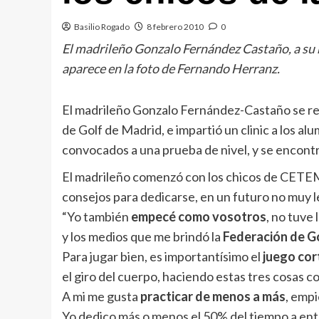
Basilio Rogado
8 febrero 2010
0
El madrileño Gonzalo Fernández Castaño, a su re
aparece en la foto de Fernando Herranz.
El madrileño Gonzalo Fernández-Castaño se reuni
de Golf de Madrid, e impartió un clinic a los 
convocados a una prueba de nivel, y se encontra
El madrileño comenzó con los chicos de CETEMA
consejos para dedicarse, en un futuro no muy le
“Yo también
empecé como vosotros
, no tuve
y los medios que me brindó la
Federación de G
Para jugar bien, es importantísimo el
juego cor
el giro del cuerpo, haciendo estas tres cosas 
A mi me gusta
practicar de menos a más
, empi
Yo dedico más o menos el 50% del tiempo a entr