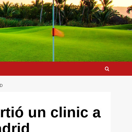
ID
ió un clinic a
adrid