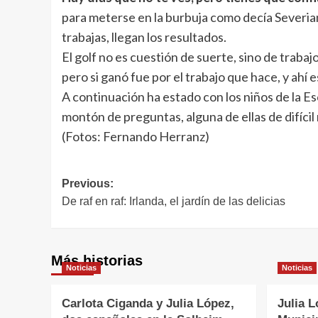
para meterse en la burbuja como decía Severiano
trabajas, llegan los resultados.
El golf no es cuestión de suerte, sino de traba
pero si ganó fue por el trabajo que hace, y ahí e
A continuación ha estado con los niños de la E
montón de preguntas, alguna de ellas de difícil
(Fotos: Fernando Herranz)
Navegación
Previous:
De raf en raf: Irlanda, el jardín de las delicias
de
entradas
Más historias
Noticias
Noticias
Carlota Ciganda y Julia López,
Julia L