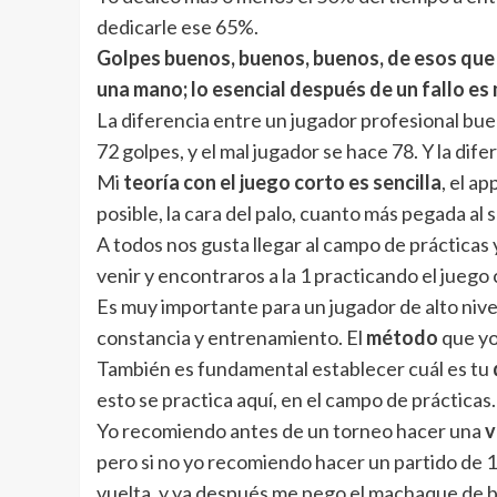
dedicarle ese 65%.
Golpes buenos, buenos, buenos, de esos que 
una mano; lo esencial después de un fallo es
La diferencia entre un jugador profesional bue
72 golpes, y el mal jugador se hace 78. Y la dife
Mi
teoría con el juego corto es sencilla
, el a
posible, la cara del palo, cuanto más pegada al 
A todos nos gusta llegar al campo de prácticas
venir y encontraros a la 1 practicando el juego 
Es muy importante para un jugador de alto niv
constancia y entrenamiento. El
método
que yo 
También es fundamental establecer cuál es tu
esto se practica aquí, en el campo de prácticas.
Yo recomiendo antes de un torneo hacer una
v
pero si no yo recomiendo hacer un partido de 1 
vuelta, y ya después me pego el machaque de b