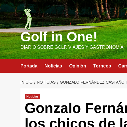
Saltar
al
contenido
Golf in One!
DIARIO SOBRE GOLF, VIAJES Y GASTRONOMÍA
Portada
Noticias
Opinión
Torneos
Ca
INICIO
NOTICIAS
GONZALO FERNÁNDEZ CASTAÑO IM
Noticias
Gonzalo Fernán
los chicos de 