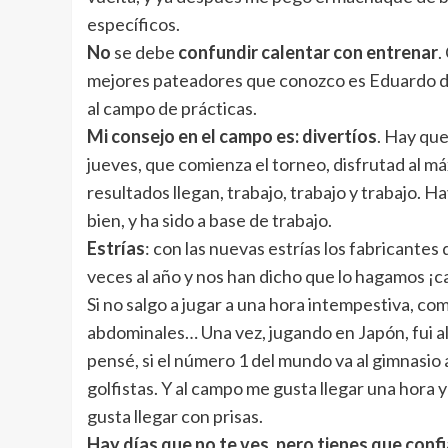
específicos.
No
se debe
confundir calentar con entrenar
.
mejores pateadores que conozco es Eduardo de l
al campo de prácticas.
Mi consejo en el campo es: divertíos
. Hay que
jueves, que comienza el torneo, disfrutad al máx
resultados llegan, trabajo, trabajo y trabajo. 
bien, y ha sido a base de trabajo.
Estrías
: con las nuevas estrías los fabricant
veces al año y nos han dicho que lo hagamos ¡c
Si no salgo a jugar a una hora intempestiva, com
abdominales… Una vez, jugando en Japón, fui al
pensé, si el número 1 del mundo va al gimnasio 
golfistas. Y al campo me gusta llegar una hora 
gusta llegar con prisas.
Hay días que no te ves, pero tienes que confi