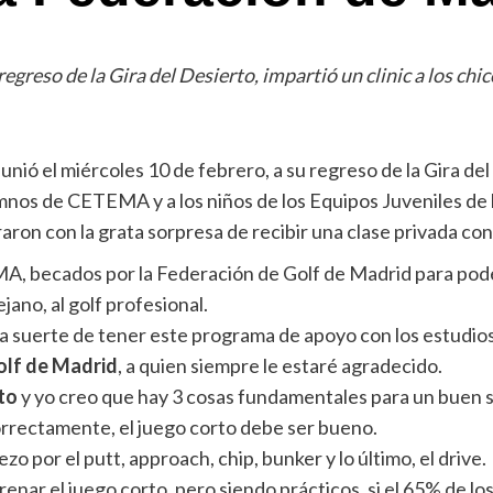
greso de la Gira del Desierto, impartió un clinic a los chi
ó el miércoles 10 de febrero, a su regreso de la Gira del 
alumnos de CETEMA y a los niños de los Equipos Juveniles de
ron con la grata sorpresa de recibir una clase privada con 
, becados por la Federación de Golf de Madrid para poder 
jano, al golf profesional.
 la suerte de tener este programa de apoyo con los estudio
olf de Madrid
, a quien siempre le estaré agradecido.
to
y yo creo que hay 3 cosas fundamentales para un buen swi
correctamente, el juego corto debe ser bueno.
ezo por el putt, approach, chip, bunker y lo último, el drive.
enar el juego corto, pero siendo prácticos, si el 65% de l