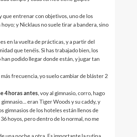
ay que entrenar con objetivos, uno de los
hoyo; y Nicklaus no suele tirar a bandera, sino
s en la vuelta de prácticas, y a partir del
nidad que tenéis. Si has trabajado bien, los
 han podido llegar donde están, y jugar tan
más frecuencia, yo suelo cambiar de bláster 2
e 4 horas antes
, voy al gimnasio, corro, hago
el gimnasio… eran Tiger Woods y su caddy, y
os gimnasios de los hoteles están llenos de
e 36 hoyos, pero dentro de lo normal, no me
de una noche a otra. Es importante la rutina