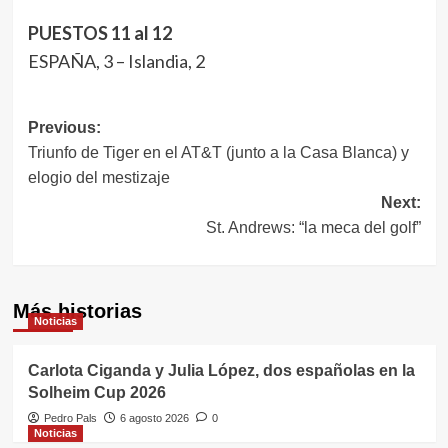
PUESTOS 11 al 12
ESPAÑA, 3 – Islandia, 2
Navegación
Previous:
Triunfo de Tiger en el AT&T (junto a la Casa Blanca) y
de
elogio del mestizaje
entradas
Next:
St. Andrews: “la meca del golf”
Más historias
Noticias
Carlota Ciganda y Julia López, dos españolas en la
Solheim Cup 2026
Pedro Pals
6 agosto 2026
0
Noticias