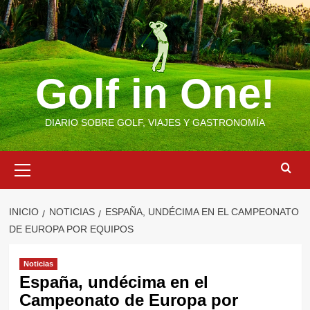
Saltar
al
contenido
Golf in One!
DIARIO SOBRE GOLF, VIAJES Y GASTRONOMÍA
Menú
primario
INICIO
NOTICIAS
ESPAÑA, UNDÉCIMA EN EL CAMPEONATO
DE EUROPA POR EQUIPOS
Noticias
España, undécima en el
Campeonato de Europa por