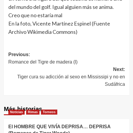
del mundo del golf. Igual alguien más se anima.
Creo que no estaría mal
En la foto, Vicente Martínez Espinel (Fuente
Archivo Wikimedia Commons)
Navegación
Previous:
Romance del Tigre de madera (I)
de
Next:
entradas
Tiger cura su adicción al sexo en Mississipi y no en
Sudáfrica
Más historias
Noticias
Rimas
Torneos
El HOMBRE QUE VIVÍA DEPRISA… DEPRISA