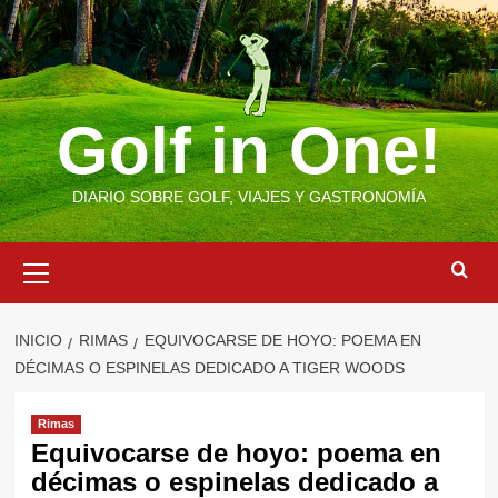
Saltar
al
contenido
Golf in One!
DIARIO SOBRE GOLF, VIAJES Y GASTRONOMÍA
Menú
primario
INICIO
RIMAS
EQUIVOCARSE DE HOYO: POEMA EN
DÉCIMAS O ESPINELAS DEDICADO A TIGER WOODS
Rimas
Equivocarse de hoyo: poema en
décimas o espinelas dedicado a