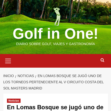
Saltar
al
contenido
Golf in One!
DIARIO SOBRE GOLF, VIAJES Y GASTRONOMÍA
Menú
primario
INICIO
NOTICIAS
EN LOMAS BOSQUE SE JUGÓ UNO DE
LOS TORNEOS PERTENECIENTE AL V CIRCUITO COSTA DEL
SOL MASTERS MADRID
Noticias
En Lomas Bosque se jugó uno de