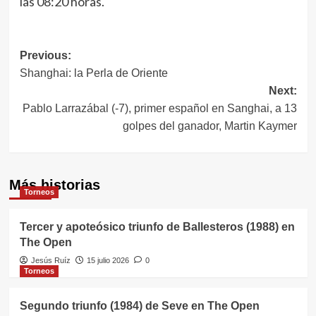
las 08:20 horas.
Navegación
Previous:
Shanghai: la Perla de Oriente
de
Next:
entradas
Pablo Larrazábal (-7), primer español en Sanghai, a 13
golpes del ganador, Martin Kaymer
Más historias
Torneos
Tercer y apoteósico triunfo de Ballesteros (1988) en
The Open
Jesús Ruíz
15 julio 2026
0
Torneos
Segundo triunfo (1984) de Seve en The Open