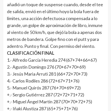
añadió un toque de suspense cuando, desde el tee
de salida, envió en el último hoyo la bola fuera de
límites, una acción defectuosa compensada a lo
grande, un golpe de aproximación de libro, inmune
al viento de 50 km/h, que dejó la bola a apenas dos
metros de bandera. Golpe fino con el putt y para
adentro. Punto y final. Con permiso del viento.
CLASIFICACIÓN FINAL
1.- Alfredo García Heredia 274 (67+74+66+67)
2.- Agustín Domingo 276 (70+67+70+69)
3.- Jesús Maria Arruti 281 (66+72+70+73)
4.- Carlos Rodiles 286 (72+67+71+76)
5.- Manuel Quirós 287 (76+70+69+72)
+.- Sergio Gutiérrez 287 (72+72+71+72)
+.- Miguel Ángel Martín 287 (70+70+72+75)
+.- Iñaki Alustiza 287 (65+75+71+76)