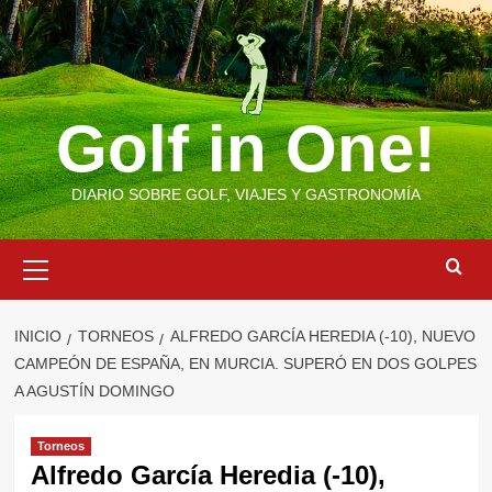
Saltar
al
contenido
Golf in One!
DIARIO SOBRE GOLF, VIAJES Y GASTRONOMÍA
Menú
primario
INICIO
TORNEOS
ALFREDO GARCÍA HEREDIA (-10), NUEVO
CAMPEÓN DE ESPAÑA, EN MURCIA. SUPERÓ EN DOS GOLPES
A AGUSTÍN DOMINGO
Torneos
Alfredo García Heredia (-10),