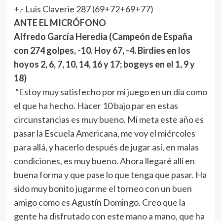
+.- Luis Claverie 287 (69+72+69+77)
ANTE EL MICRÓFONO
Alfredo García Heredia
(Campeón de España
con 274 golpes, -10. Hoy 67, -4. Birdies en los
hoyos 2, 6, 7, 10, 14, 16 y 17; bogeys en el 1, 9 y
18)
”Estoy muy satisfecho por mi juego en un día como
el que ha hecho. Hacer 10 bajo par en estas
circunstancias es muy bueno. Mi meta este año es
pasar la Escuela Americana, me voy el miércoles
para allá, y hacerlo después de jugar así, en malas
condiciones, es muy bueno. Ahora llegaré allí en
buena forma y que pase lo que tenga que pasar. Ha
sido muy bonito jugarme el torneo con un buen
amigo como es Agustín Domingo. Creo que la
gente ha disfrutado con este mano a mano, que ha