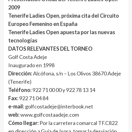
2009
Tenerife Ladies Open, próxima cita del Circuito
Europeo Femenino en España
Tenerife Ladies Open apuesta por las nuevas
tecnologías
DATOS RELEVANTES DEL TORNEO
Golf Costa Adeje
Inaugurado en 1998
Dirección:
Alcófona, s/n – Los Olivos 38670 Adeje
(Tenerife)
Teléfono:
922 71 00 00 y 922 78 13 14
Fax:
922 71 04 84
e-mail:
golfcostadeje@interbook.net
web:
www.golfcostaadeje.com
Cómo llegar:
Por la carretera comarcal TF.C822
en dirección a Guía de Isora, tomar la desviación