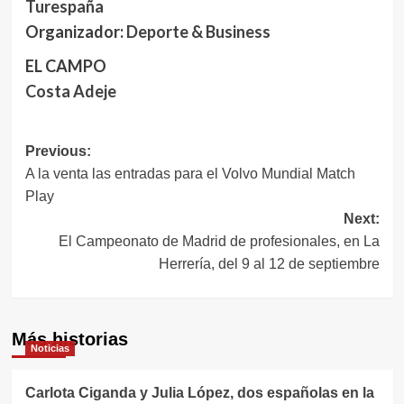
Turespaña
Organizador:
Deporte & Business
EL CAMPO
Costa Adeje
Navegación
Previous:
A la venta las entradas para el Volvo Mundial Match
de
Play
entradas
Next:
El Campeonato de Madrid de profesionales, en La
Herrería, del 9 al 12 de septiembre
Más historias
Noticias
Carlota Ciganda y Julia López, dos españolas en la