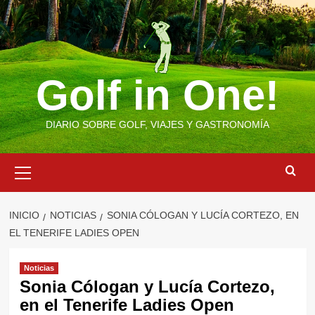
Saltar
al
contenido
Golf in One!
DIARIO SOBRE GOLF, VIAJES Y GASTRONOMÍA
Menú
primario
INICIO
NOTICIAS
SONIA CÓLOGAN Y LUCÍA CORTEZO, EN
EL TENERIFE LADIES OPEN
Noticias
Sonia Cólogan y Lucía Cortezo,
en el Tenerife Ladies Open