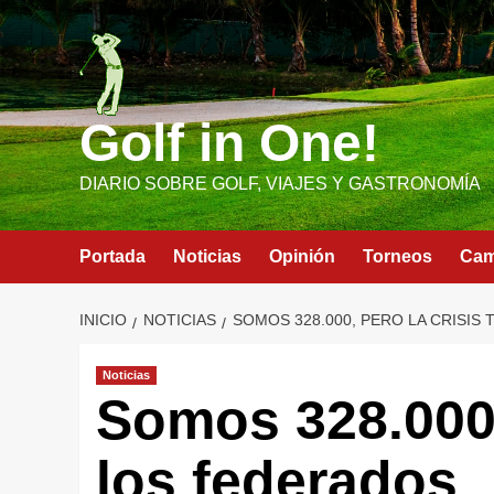
Saltar
al
contenido
Golf in One!
DIARIO SOBRE GOLF, VIAJES Y GASTRONOMÍA
Portada
Noticias
Opinión
Torneos
Ca
INICIO
NOTICIAS
SOMOS 328.000, PERO LA CRISIS
Noticias
Somos 328.000,
los federados