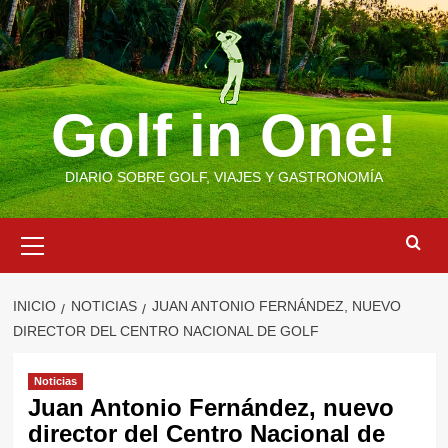
Saltar
al
contenido
Golf in One!
DIARIO SOBRE GOLF, VIAJES Y GASTRONOMÍA
Menú
primario
INICIO
NOTICIAS
JUAN ANTONIO FERNÁNDEZ, NUEVO
DIRECTOR DEL CENTRO NACIONAL DE GOLF
Noticias
Juan Antonio Fernández, nuevo
director del Centro Nacional de