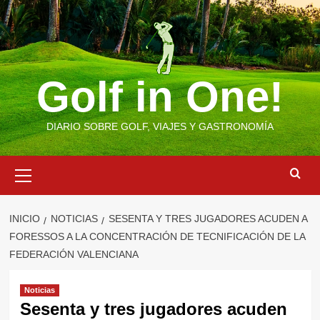
Saltar
al
contenido
Golf in One!
DIARIO SOBRE GOLF, VIAJES Y GASTRONOMÍA
Menú
primario
INICIO
NOTICIAS
SESENTA Y TRES JUGADORES ACUDEN A
FORESSOS A LA CONCENTRACIÓN DE TECNIFICACIÓN DE LA
FEDERACIÓN VALENCIANA
Noticias
Sesenta y tres jugadores acuden