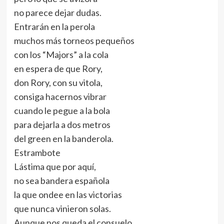
no parece dejar dudas.
Entrarán en la perola
muchos más torneos pequeños
con los “Majors” a la cola
en espera de que Rory,
don Rory, con su vitola,
consiga hacernos vibrar
cuando le pegue a la bola
para dejarla a dos metros
del green en la banderola.
Estrambote
Lástima que por aquí,
no sea bandera española
la que ondee en las victorias
que nunca vinieron solas.
Aunque nos queda el consuelo,