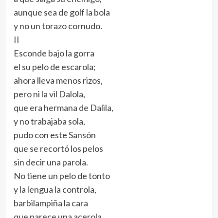
aunque sea de golf la bola
y no un torazo cornudo.
II
Esconde bajo la gorra
el su pelo de escarola;
ahora lleva menos rizos,
pero ni la vil Dalola,
que era hermana de Dalila,
y no trabajaba sola,
pudo con este Sansón
que se recortó los pelos
sin decir una parola.
No tiene un pelo de tonto
y la lengua la controla,
barbilampiña la cara
que parece una acerola,