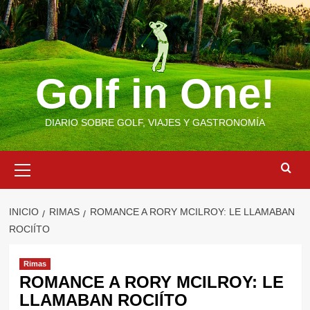
Saltar
al
contenido
Golf in One!
DIARIO SOBRE GOLF, VIAJES Y GASTRONOMÍA
Menú
primario
INICIO
RIMAS
ROMANCE A RORY MCILROY: LE LLAMABAN
ROCIÍTO
Rimas
ROMANCE A RORY MCILROY: LE
LLAMABAN ROCIÍTO