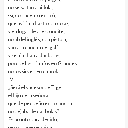
no se saltan a pidóla,
-sí, con acento en la ó,
que así rima hasta con cola-,
y en lugar de al escondite,
no al del inglés, con pistola,
van a la cancha del golf
y se hinchan a dar bolas,
porque los triunfos en Grandes
no los sirven en charola.
IV
¿Será el sucesor de Tiger
el hijo de la señora
que de pequeño en la cancha
no dejaba de dar bolas?
Es pronto para decirlo,
pero lo que se avizora