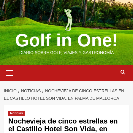
Saltar
al
contenido
Golf in One!
DIARIO SOBRE GOLF, VIAJES Y GASTRONOMÍA
Menú
primario
INICIO
NOTICIAS
NOCHEVIEJA DE CINCO ESTRELLAS EN
EL CASTILLO HOTEL SON VIDA, EN PALMA DE MALLORCA
Noticias
Nochevieja de cinco estrellas en
el Castillo Hotel Son Vida, en