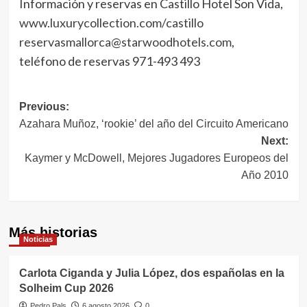
Información y reservas en Castillo Hotel Son Vida,
www.luxurycollection.com/castillo
reservasmallorca@starwoodhotels.com
,
teléfono de reservas 971-493 493
Navegación
Previous:
Azahara Muñoz, ‘rookie’ del año del Circuito Americano
de
Next:
entradas
Kaymer y McDowell, Mejores Jugadores Europeos del
Año 2010
Más historias
Noticias
Carlota Ciganda y Julia López, dos españolas en la
Solheim Cup 2026
Pedro Pals
6 agosto 2026
0