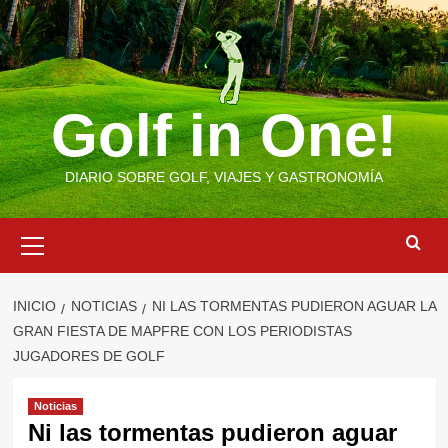
Saltar
al
contenido
Golf in One!
DIARIO SOBRE GOLF, VIAJES Y GASTRONOMÍA
Menú
primario
INICIO
NOTICIAS
NI LAS TORMENTAS PUDIERON AGUAR LA
GRAN FIESTA DE MAPFRE CON LOS PERIODISTAS
JUGADORES DE GOLF
Noticias
Ni las tormentas pudieron aguar