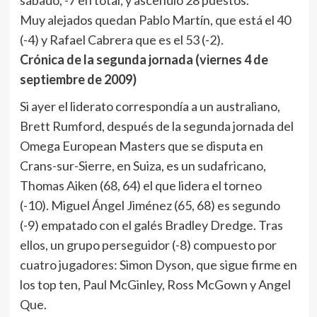
sábado, -7 en total, y ascendió 28 puestos.
Muy alejados quedan Pablo Martín, que está el 40
(-4) y Rafael Cabrera que es el 53 (-2).
Crónica de la segunda jornada (viernes 4 de
septiembre de 2009)
Si ayer el liderato correspondía a un australiano,
Brett Rumford, después de la segunda jornada del
Omega European Masters que se disputa en
Crans-sur-Sierre, en Suiza, es un sudafricano,
Thomas Aiken (68, 64) el que lidera el torneo
(-10). Miguel Ángel Jiménez (65, 68) es segundo
(-9) empatado con el galés Bradley Dredge. Tras
ellos, un grupo perseguidor (-8) compuesto por
cuatro jugadores: Simon Dyson, que sigue firme en
los top ten, Paul McGinley, Ross McGown y Angel
Que.