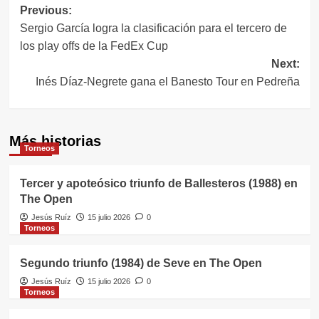
Navegación
Previous:
Sergio García logra la clasificación para el tercero de
de
los play offs de la FedEx Cup
entradas
Next:
Inés Díaz-Negrete gana el Banesto Tour en Pedreña
Más historias
Torneos
Tercer y apoteósico triunfo de Ballesteros (1988) en
The Open
Jesús Ruíz
15 julio 2026
0
Torneos
Segundo triunfo (1984) de Seve en The Open
Jesús Ruíz
15 julio 2026
0
Torneos