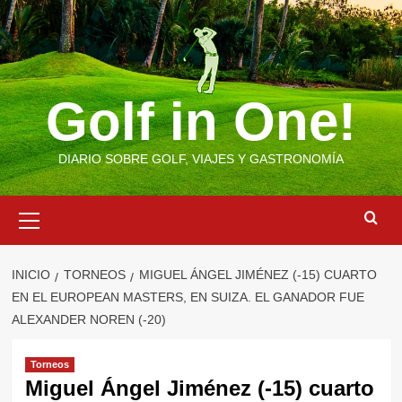
Saltar
al
contenido
Golf in One!
DIARIO SOBRE GOLF, VIAJES Y GASTRONOMÍA
Menú
primario
INICIO
TORNEOS
MIGUEL ÁNGEL JIMÉNEZ (-15) CUARTO
EN EL EUROPEAN MASTERS, EN SUIZA. EL GANADOR FUE
ALEXANDER NOREN (-20)
Torneos
Miguel Ángel Jiménez (-15) cuarto