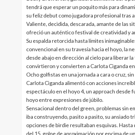
tendrá que esperar un poquito más para dinami
su feliz debut como jugadora profesional tras a
Valiente, decidida, descarada, amante de las s
ofreció un auténtico festival de creatividad y a
Su espalda retorcida hasta límites inimaginabl
convencional en su travesía hacia el hoyo, la
desde abajo en dirección al cielo para liberar 
convirtieron y convierten a Carlota Ciganda en 
Ocho golfistas en una jornada a cara o cruz, si
Carlota Ciganda alimentó con acciones increíble
espectáculo en el hoyo 4, un approach desde f
hoyo entre expresiones de júbilo.
Sensacional dentro del green, problemas sin 
iba construyendo, pasito a pasito, su ansiado 
opciones de birdie resultaban esquivas. Hasta q
del 15, golpe de aproximación por encima de un