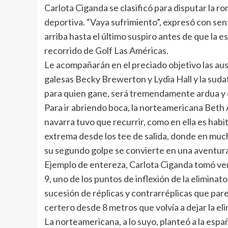
Carlota Ciganda se clasificó para disputar la r
deportiva. “Vaya sufrimiento”, expresó con se
arriba hasta el último suspiro antes de que la e
recorrido de Golf Las Américas.
Le acompañarán en el preciado objetivo las au
galesas Becky Brewerton y Lydia Hall y la sud
para quien gane, será tremendamente ardua y 
Para ir abriendo boca, la norteamericana Beth Al
navarra tuvo que recurrir, como en ella es habi
extrema desde los tee de salida, donde en muc
su segundo golpe se convierte en una aventur
Ejemplo de entereza, Carlota Ciganda tomó venta
9, uno de los puntos de inflexión de la elimina
sucesión de réplicas y contrarréplicas que pare
certero desde 8 metros que volvía a dejar la el
La norteamericana, a lo suyo, planteó a la espa