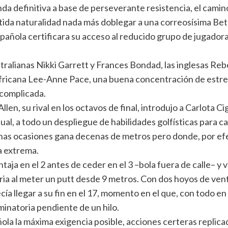
onda definitiva a base de perseverante resistencia, el cami
ntida naturalidad nada más doblegar a una correosísima Be
spañola certificara su acceso al reducido grupo de jugadoras
stralianas Nikki Garrett y Frances Bondad, las inglesas R
africana Lee-Anne Pace, una buena concentración de estre
complicada.
len, su rival en los octavos de final, introdujo a Carlota 
tual, a todo un despliegue de habilidades golfísticas para 
has ocasiones gana decenas de metros pero donde, por efe
a extrema.
ja en el 2 antes de ceder en el 3 –bola fuera de calle– y vo
toria al meter un putt desde 9 metros. Con dos hoyos de vent
cía llegar a su fin en el 17, momento en el que, con todo e
iminatoria pendiente de un hilo.
ñola la máxima exigencia posible, acciones certeras replica