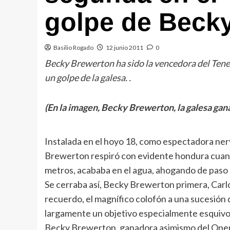
golpe de Beck
Basilio Rogado
12 junio 2011
0
Becky Brewerton ha sido la vencedora del Teneri
un golpe de la galesa. .
(En la imagen, Becky Brewerton, la galesa gana
Instalada en el hoyo 18, como espectadora nervi
Brewerton respiró con evidente hondura cuand
metros, acababa en el agua, ahogando de paso 
Se cerraba así, Becky Brewerton primera, Carl
recuerdo, el magnífico colofón a una sucesió
largamente un objetivo especialmente esquivo 
Becky Brewerton, ganadora asimismo del Open 