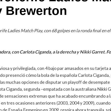
y Brewerton
fe Ladies Match Play, con 68 golpes en la ronda final en e
dora, con Carlota Ciganda, a la derecha y Nikki Garret. Fo
osa y privilegiada, con 4 bajo par amasados en su tarjeta 
o presenció cómo la bola de la española Carlota Ciganda
las muchas opciones de disputar un playoff de desempate 
ota Ciganda, segunda –empatada con la australiana Nikki G
n de sensaciones extremas que ha acabado encumbrando a l
en tres ocasiones anteriores (2003, 2004 y 2009), cuando 
de España Femenino en 2009, respira ahora tranquila, s