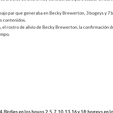
3 bajo par que generaba en Becky Brewerton, 3 bogeys y 7 bir
os contenidos.
 el rostro de alivio de Becky Brewerton, la confirmación del
iempo.
irdies en los hoyos 2, 5, 7, 10, 13, 16 y 18; bogeys en lo