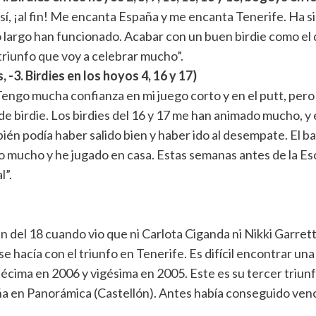
í, ¡al fin! Me encanta España y me encanta Tenerife. Ha si
o largo han funcionado. Acabar con un buen birdie como el de
 triunfo que voy a celebrar mucho”.
 -3. Birdies en los hoyos 4, 16 y 17)
Tengo mucha confianza en mi juego corto y en el putt, per
birdie. Los birdies del 16 y 17 me han animado mucho, y en
bién podía haber salido bien y haber ido al desempate. El ba
 mucho y he jugado en casa. Estas semanas antes de la Esc
l”.
 del 18 cuando vio que ni Carlota Ciganda ni Nikki Garrett
e hacía con el triunfo en Tenerife. Es difícil encontrar un
cima en 2006 y vigésima en 2005. Este es su tercer triunf
ña en Panorámica (Castellón). Antes había conseguido vence