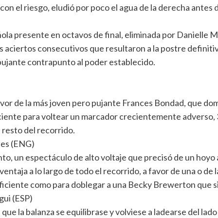
on el riesgo, eludió por poco el agua de la derecha antes d
añola presente en octavos de final, eliminada por Danielle
 aciertos consecutivos que resultaron a la postre definitivo
 pujante contrapunto al poder establecido.
favor de la más joven pero pujante Frances Bondad, que domi
ciente para voltear un marcador crecientemente adverso, 3
resto del recorrido.
ies (ENG)
o, un espectáculo de alto voltaje que precisó de un hoyo ad
taja a lo largo de todo el recorrido, a favor de una o de l
nsuficiente como para doblegar a una Becky Brewerton que 
gui (ESP)
ue la balanza se equilibrase y volviese a ladearse del lado d