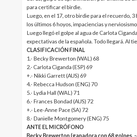
para certificar el birdie.
Luego, en el 17, otro birdie para el recuerdo, 
los últimos 6 hoyos, impaciencias y nerviosism
Luego llegó el golpe al agua de Carlota Ciganda,
expectativas de la española. Todo llegará. Al t
CLASIFICACIÓN FINAL
1.- Becky Brewerton (WAL) 68
2.- Carlota Ciganda (ESP) 69
+.- Nikki Garrett (AUS) 69
4.- Rebecca Hudson (ENG) 70
5.- Lydia Hall (WAL) 71
6.- Frances Bondad (AUS) 72
+.- Lee-Anne Pace (SA) 72
8.- Danielle Montgomery (ENG) 75
ANTE EL MICRÓFONO
Becky Brewerton (ganadora con 68 golpes, -4. B