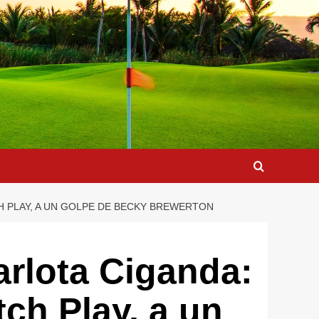
H PLAY, A UN GOLPE DE BECKY BREWERTON
arlota Ciganda:
ch Play, a un