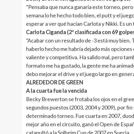
”Pensaba que nunca ganaría este torneo, pero s
semana lo he hecho todo bien, el putt y el jueg
esperar a ver qué hacían Carlota y Nikki. Es un
Carlota Ciganda (2ª clasificada con 69 golpes,
”Acabar con un resultado de -3 está muy bien. 
haberlo hecho me habría dejado más opciones de 
valiente y competitiva. Ha salido mal, pero tam
formato me ha gustado, la gente me ha animado
debo mejorar el drive y el juego largo en genera
ALREDEDOR DE GREEN
A la cuarta fue la vencida
Becky Brewerton se frotaba los ojos en el green
segundos puestos (2003, 2004 y 2009), por fin s
determinado torneo. Fue cuarta en 2007, duodé
mejor año en el circuito, ganó el Open de Espa
catapultó a la Solheim Cup de 2007 en Suecia.