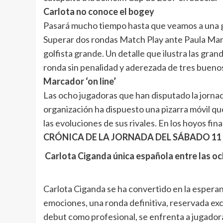
Carlota no conoce el bogey
Pasará mucho tiempo hasta que veamos a una gol
Superar dos rondas Match Play ante Paula Mart
golfista grande. Un detalle que ilustra las gra
ronda sin penalidad y aderezada de tres buenos 
Marcador ‘on line’
Las ocho jugadoras que han disputado la jornada
organización ha dispuesto una pizarra móvil qu
las evoluciones de sus rivales. En los hoyos fi
CRÓNICA DE LA JORNADA DEL SÁBADO 11
Carlota Ciganda única española entre las och
Carlota Ciganda se ha convertido en la esperan
emociones, una ronda definitiva, reservada excl
debut como profesional, se enfrenta a jugadora