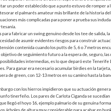
tar un poder establecido que a punto estuvo de romper a l
tesorar el palmarés amateur más brillante de la historia de
ituaciones más complicadas para poner a prueba sus indudab
rtesanía.
es para fabricar un swing genuino desde los tee de salida,
 necesidad de asumir evidentes riesgos para construir actu
la tensión contenida cuando los putts de 5, 6 o 7 metros e
objetivo de seguimiento futuro a la espera de, seguro, las 
n posibilidades intermedias, es lo que deparó este Tenerife 
s. Para ganar era necesario acumular birdies en la tarjeta,
uera de green, con 12-13 metros en su camino hasta la ba
embargo con los hierros impidieron que su actuación gene
triunfo tinerfeño. Los pares de Carlota Ciganda se sucedían
ue llegó el hoyo 16, ejemplo palmario de su genuina forma d
os árboles de altura muy considerable para acabar en bunke