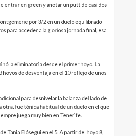
e entrar en green y anotar un putt de casi dos
 Montgomerie por 3/2 en un duelo equilibrado
s para acceder a la gloriosa jornada final, esa
nó la eliminatoria desde el primer hoyo. La
 hoyos de desventaja en el 10 reflejo de unos
icional para desnivelar la balanza del lado de
a otra, fue tónica habitual de un duelo en el que
siempre juega muy bien en Tenerife.
e Tania Elósegui en el 5. A partir del hoyo 8,