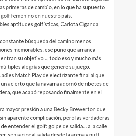
as primeras de cambio, en lo que ha supuesto
l golf femenino en nuestro país.
les aptitudes golfísticas, Carlota Ciganda
 la constante búsqueda del camino menos
aciones memorables, ese puño que arranca
ncuentran su objetivo…, todo eso y mucho más
múltiples alegrías que genere su juego.
Ladies Match Play de electrizante final al que
 un acierto que la navarra adornó de ribetes de
ndera, que acabó reposando finalmente en el
rara mayor presión a una Becky Brewerton que
 sin aparente complicación, pero las verdaderas
e entender el golf: golpe de salida… a la calle
r, sensacional salida desde la arena y putt