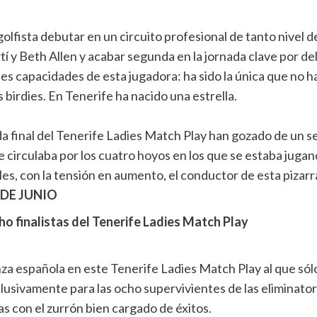
fista debutar en un circuito profesional de tanto nivel d
í y Beth Allen y acabar segunda en la jornada clave por 
ndes capacidades de esta jugadora: ha sido la única que no h
birdies. En Tenerife ha nacido una estrella.
 final del Tenerife Ladies Match Play han gozado de un serv
e circulaba por los cuatro hoyos en los que se estaba jug
nales, con la tensión en aumento, el conductor de esta piza
 DE JUNIO
o finalistas del Tenerife Ladies Match Play
za española en este Tenerife Ladies Match Play al que sólo
usivamente para las ocho supervivientes de las eliminatoria
s con el zurrón bien cargado de éxitos.