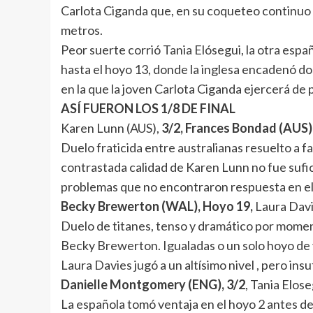
Carlota Ciganda que, en su coqueteo continuo c
metros.
Peor suerte corrió Tania Elósegui, la otra esp
hasta el hoyo 13, donde la inglesa encadenó dos
en la que la joven Carlota Ciganda ejercerá de
ASÍ FUERON LOS 1/8 DE FINAL
Karen Lunn (AUS),
3/2, Frances Bondad (AUS)
Duelo fraticida entre australianas resuelto a 
contrastada calidad de Karen Lunn no fue sufi
problemas que no encontraron respuesta en el 
Becky Brewerton (WAL), Hoyo 19,
Laura Dav
Duelo de titanes, tenso y dramático por moment
Becky Brewerton. Igualadas o un solo hoyo de ven
Laura Davies jugó a un altísimo nivel , pero i
Danielle Montgomery (ENG), 3/2
, Tania Elose
La española tomó ventaja en el hoyo 2 antes de q