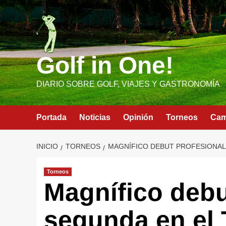
Saltar
al
contenido
Golf in One!
DIARIO SOBRE GOLF, VIAJES Y GASTRONOMÍA
Portada
Noticias
Opinión
Torneos
Ca
INICIO
TORNEOS
MAGNÍFICO DEBUT PROFESIONAL 
Torneos
Magnífico debu
segunda en el 