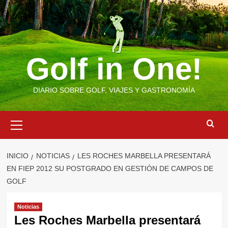
Saltar
al
contenido
Golf in One!
DIARIO SOBRE GOLF, VIAJES Y GASTRONOMÍA
Menú
primario
INICIO
NOTICIAS
LES ROCHES MARBELLA PRESENTARÁ
EN FIEP 2012 SU POSTGRADO EN GESTIÓN DE CAMPOS DE
GOLF
Noticias
Les Roches Marbella presentará