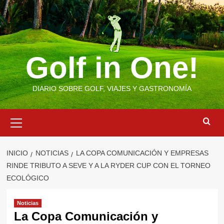
Saltar
al
contenido
Golf in One!
DIARIO SOBRE GOLF, VIAJES Y GASTRONOMÍA
Menú
primario
INICIO
NOTICIAS
LA COPA COMUNICACIÓN Y EMPRESAS
RINDE TRIBUTO A SEVE Y A LA RYDER CUP CON EL TORNEO
ECOLÓGICO
Noticias
La Copa Comunicación y