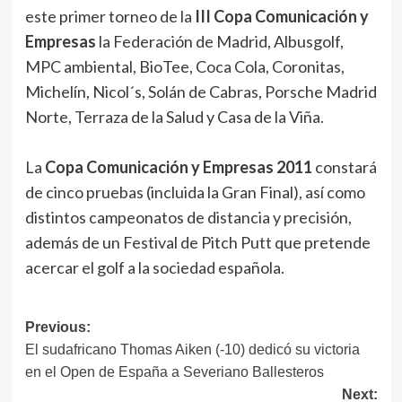
este primer torneo de la
III Copa Comunicación y
Empresas
la Federación de Madrid, Albusgolf,
MPC ambiental, BioTee, Coca Cola, Coronitas,
Michelín, Nicol´s, Solán de Cabras, Porsche Madrid
Norte, Terraza de la Salud y Casa de la Viña.
La
Copa Comunicación y Empresas 2011
constará
de cinco pruebas (incluida la Gran Final), así como
distintos campeonatos de distancia y precisión,
además de un Festival de Pitch Putt que pretende
acercar el golf a la sociedad española.
Navegación
Previous:
El sudafricano Thomas Aiken (-10) dedicó su victoria
de
en el Open de España a Severiano Ballesteros
entradas
Next: