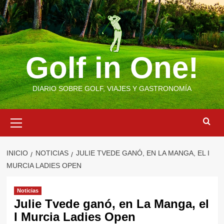
Saltar
al
contenido
Golf in One!
DIARIO SOBRE GOLF, VIAJES Y GASTRONOMÍA
Menú
primario
INICIO
NOTICIAS
JULIE TVEDE GANÓ, EN LA MANGA, EL I
MURCIA LADIES OPEN
Noticias
Julie Tvede ganó, en La Manga, el
I Murcia Ladies Open