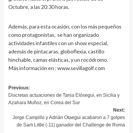
Octubre, a las 20:30 horas.
Además, para esta ocasión, con los más pequeños
como protagonistas, se han organizado
actividades infantiles con un show especial,
además de pintacaras, globoflexia, castillo
hinchable, camas elásticas, y un rocódromo.
Más información en : www.sevillagolf.com
Navegación
Previous:
Discretas actuaciones de Tania Elósegui, en Sicilia y
de
Azahara Muñoz, en Corea del Sur
entradas
Next:
Jorge Campillo y Adrián Otaegui acabaron a 7 golpes
de Sam Little (-11) ganador del Challenge de Roma