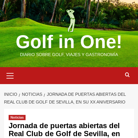
Saltar
al
contenido
Golf in One!
DIARIO SOBRE GOLF, VIAJES Y GASTRONOMÍA
Menú
primario
INICIO
NOTICIAS
JORNADA DE PUERTAS ABIERTAS DEL
REAL CLUB DE GOLF DE SEVILLA, EN SU XX ANIVERSARIO
Noticias
Jornada de puertas abiertas del
Real Club de Golf de Sevilla, en