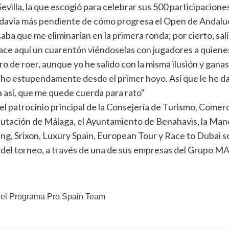
evilla, la que escogió para celebrar sus 500 participacione
odavía más pendiente de cómo progresa el Open de Andalucí
aba que me eliminarían en la primera ronda; por cierto, sa
ce aquí un cuarentón viéndoselas con jugadores a quienes
 de roer, aunque yo he salido con la misma ilusión y ganas
hecho estupendamente desde el primer hoyo. Así que le he d
ea así, que me quede cuerda para rato"
l patrocinio principal de la Consejería de Turismo, Comerc
iputación de Málaga, el Ayuntamiento de Benahavis, la Man
ing, Srixon, Luxury Spain, European Tour y Race to Dubai 
el torneo, a través de una de sus empresas del Grupo MA
n el Programa Pro Spain Team