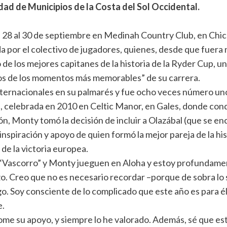
d de Municipios de la Costa del Sol Occidental
.
l 28 al 30 de septiembre en Medinah Country Club, en Chic
 por el colectivo de jugadores, quienes, desde que fuera
 de los mejores capitanes de la historia de la Ryder Cup, u
os de los momentos más memorables” de su carrera.
ternacionales en su palmarés y fue ocho veces número uno 
n, celebrada en 2010 en Celtic Manor, en Gales, donde condu
n, Monty tomó la decisión de incluir a Olazábal (que se e
inspiración y apoyo de quien formó la mejor pareja de la his
de la victoria europea.
 “Vascorro” y Monty jueguen en Aloha y estoy profundamen
o. Creo que no es necesario recordar –porque de sobra lo s
. Soy consciente de lo complicado que este año es para él,
e.
me su apoyo, y siempre lo he valorado. Además, sé que este