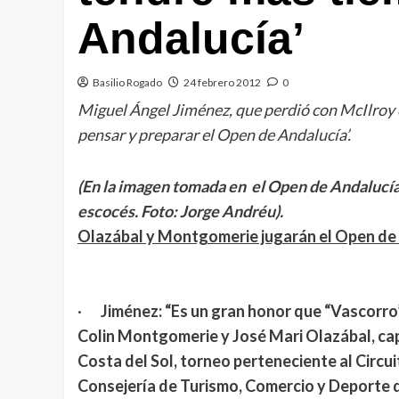
Andalucía’
Basilio Rogado
24 febrero 2012
0
Miguel Ángel Jiménez, que perdió con McIlroy e
pensar y preparar el Open de Andalucía’.
(En la imagen tomada en el Open de Andalucía
escocés. Foto: Jorge Andréu).
Olazábal y Montgomerie jugarán el Open de 
·
Jiménez: “
Es un gran honor que “Vascorr
Colin Montgomerie y José Mari Olazábal, cap
Costa del Sol, torneo perteneciente al Circ
Consejería de Turismo, Comercio y Deporte de