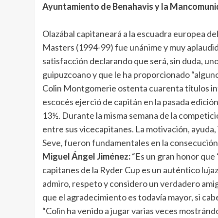
Ayuntamiento de Benahavis y la Mancomunida
Olazábal capitaneará a la escuadra europea de
Masters (1994-99) fue unánime y muy aplaudida
satisfacción declarando que será, sin duda, uno
guipuzcoano y que le ha proporcionado “algun
Colin Montgomerie ostenta cuarenta títulos in
escocés ejerció de capitán en la pasada edició
13½. Durante la misma semana de la competició
entre sus vicecapitanes. La motivación, ayuda, 
Seve, fueron fundamentales en la consecución 
Miguel Ángel Jiménez:
“Es un gran honor que
capitanes de la Ryder Cup es un auténtico lujaz
admiro, respeto y considero un verdadero amigo
que el agradecimiento es todavía mayor, si cab
“Colin ha venido a jugar varias veces mostrándo