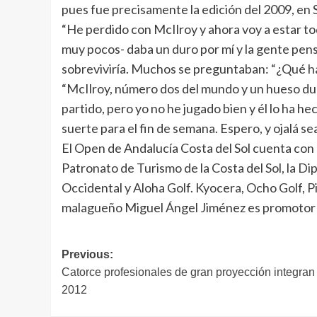
pues fue precisamente la edición del 2009, en S
“He perdido con McIlroy y ahora voy a estar t
muy pocos- daba un duro por mí y la gente pens
sobreviviría. Muchos se preguntaban: “¿Qué ha
“McIlroy, número dos del mundo y un hueso duro
partido, pero yo no he jugado bien y él lo ha 
suerte para el fin de semana. Espero, y ojalá s
El Open de Andalucía Costa del Sol cuenta con e
Patronato de Turismo de la Costa del Sol, la D
Occidental y Aloha Golf. Kyocera, Ocho Golf, P
malagueño Miguel Ángel Jiménez es promotor d
Navegación
Previous:
Catorce profesionales de gran proyección integra
de
2012
entradas