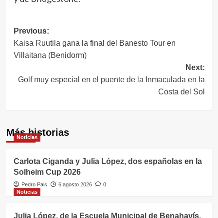
Navegación
Previous:
Kaisa Ruutila gana la final del Banesto Tour en
de
Villaitana (Benidorm)
entradas
Next:
Golf muy especial en el puente de la Inmaculada en la
Costa del Sol
Más historias
Noticias
Carlota Ciganda y Julia López, dos españolas en la
Solheim Cup 2026
Pedro Pals
6 agosto 2026
0
Noticias
Julia López, de la Escuela Municipal de Benahavís,