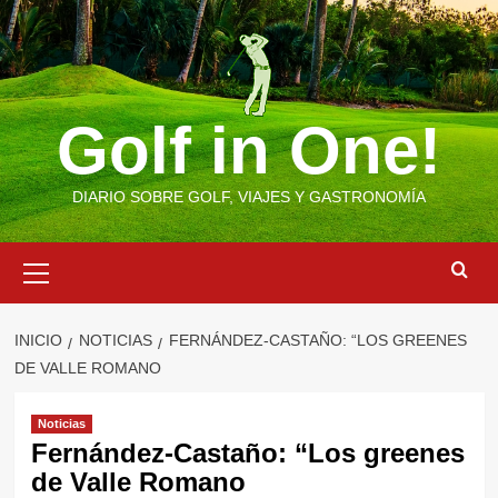
Saltar
al
contenido
Golf in One!
DIARIO SOBRE GOLF, VIAJES Y GASTRONOMÍA
Menú
primario
INICIO
NOTICIAS
FERNÁNDEZ-CASTAÑO: “LOS GREENES
DE VALLE ROMANO
Noticias
Fernández-Castaño: “Los greenes
de Valle Romano