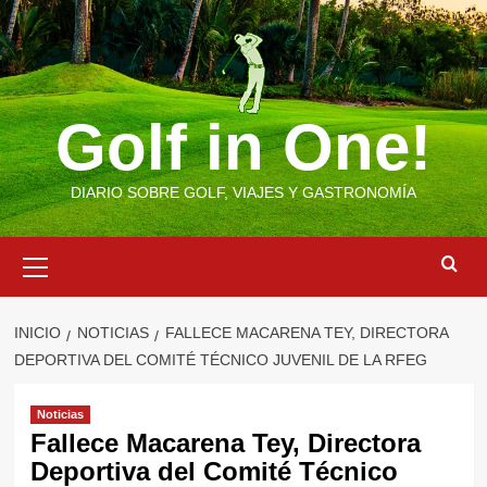
Saltar
al
contenido
Golf in One!
DIARIO SOBRE GOLF, VIAJES Y GASTRONOMÍA
Menú
primario
INICIO
NOTICIAS
FALLECE MACARENA TEY, DIRECTORA
DEPORTIVA DEL COMITÉ TÉCNICO JUVENIL DE LA RFEG
Noticias
Fallece Macarena Tey, Directora
Deportiva del Comité Técnico