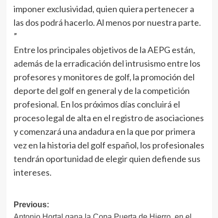
imponer exclusividad, quien quiera pertenecer a
las dos podrá hacerlo. Al menos por nuestra parte.
”
Entre los principales objetivos de la AEPG están,
además de la erradicación del intrusismo entre los
profesores y monitores de golf, la promoción del
deporte del golf en general y de la competición
profesional. En los próximos días concluirá el
proceso legal de alta en el registro de asociaciones
y comenzará una andadura en la que por primera
vez en la historia del golf español, los profesionales
tendrán oportunidad de elegir quien defiende sus
intereses.
Navegación
Previous:
Antonio Hortal gana la Copa Puerta de Hierro, en el