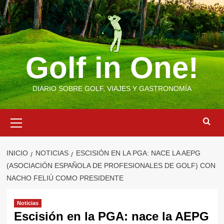
Saltar
al
contenido
Golf in One!
DIARIO SOBRE GOLF, VIAJES Y GASTRONOMÍA
Menú
primario
INICIO
NOTICIAS
ESCISIÓN EN LA PGA: NACE LA AEPG
(ASOCIACIÓN ESPAÑOLA DE PROFESIONALES DE GOLF) CON
NACHO FELIÚ COMO PRESIDENTE
Noticias
Escisión en la PGA: nace la AEPG