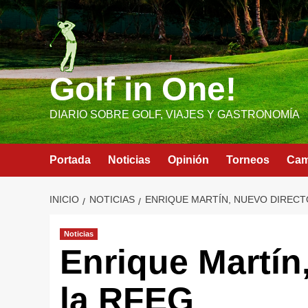
Saltar
al
contenido
Golf in One!
DIARIO SOBRE GOLF, VIAJES Y GASTRONOMÍA
Portada
Noticias
Opinión
Torneos
Ca
INICIO
NOTICIAS
ENRIQUE MARTÍN, NUEVO DIRECT
Noticias
Enrique Martín
la RFEG