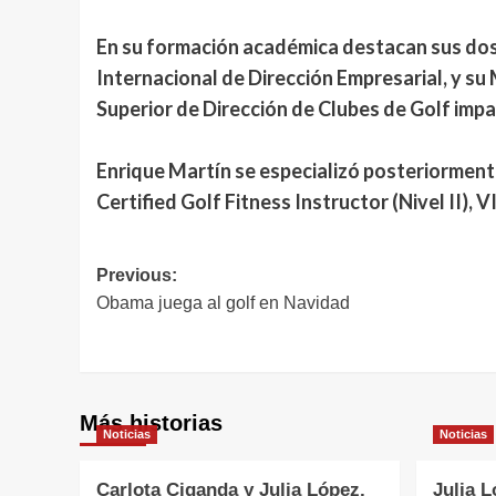
En su formación académica destacan sus dos
Internacional de Dirección Empresarial, y 
Superior de Dirección de Clubes de Golf impa
Enrique Martín se especializó posteriorment
Certified Golf Fitness Instructor (Nivel II)
Navegación
Previous:
Obama juega al golf en Navidad
de
entradas
Más historias
Noticias
Noticias
Carlota Ciganda y Julia López,
Julia L