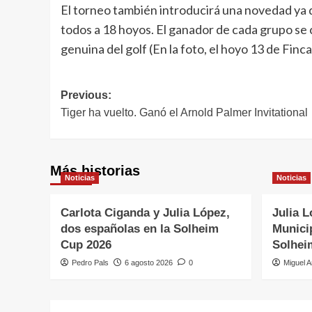
El torneo también introducirá una novedad ya q
todos a 18 hoyos. El ganador de cada grupo se cl
genuina del golf (En la foto, el hoyo 13 de Finc
Navegación
Previous:
Tiger ha vuelto. Ganó el Arnold Palmer Invitational
de
entradas
Más historias
Noticias
Noticias
Carlota Ciganda y Julia López,
Julia L
dos españolas en la Solheim
Municip
Cup 2026
Solhei
Pedro Pals
6 agosto 2026
0
Miguel A