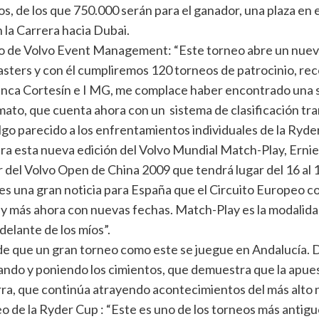
, de los que 750.000 serán para el ganador, una plaza en 
 la Carrera hacia Dubai.
de Volvo Event Management: “Este torneo abre un nuevo cap
asters y con él cumpliremos 120 torneos de patrocinio, rec
Finca Cortesín e I MG, me complace haber encontrado una s
rmato, que cuenta ahora con un sistema de clasificación t
lgo parecido a los enfrentamientos individuales de la Ryde
ara esta nueva edición del Volvo Mundial Match-Play, Erni
del Volvo Open de China 2009 que tendrá lugar del 16 al 19
es una gran noticia para España que el Circuito Europeo c
 y más ahora con nuevas fechas. Match-Play es la modalida
delante de los míos”.
e que un gran torneo como este se juegue en Andalucía. 
do y poniendo los cimientos, que demuestra que la apuesta
ra, que continúa atrayendo acontecimientos del más alto n
de la Ryder Cup : “Este es uno de los torneos más antiguos