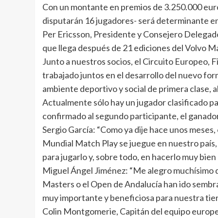
Con un montante en premios de 3.250.000 euros
disputarán 16 jugadores- será determinante en
Per Ericsson, Presidente y Consejero Delegado 
que llega después de 21 ediciones del Volvo M
Junto a nuestros socios, el Circuito Europeo, 
trabajado juntos en el desarrollo del nuevo fo
ambiente deportivo y social de primera clase, a
Actualmente sólo hay un jugador clasificado p
confirmado al segundo participante, el ganador 
Sergio García: “Como ya dije hace unos meses, 
Mundial Match Play se juegue en nuestro país,
para jugarlo y, sobre todo, en hacerlo muy bien 
Miguel Ángel Jiménez: “Me alegro muchísimo d
Masters o el Open de Andalucía han ido sembran
muy importante y beneficiosa para nuestra tier
Colin Montgomerie, Capitán del equipo europeo 