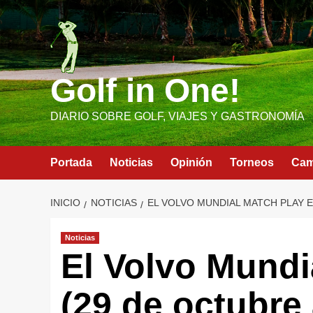
Saltar
al
contenido
Golf in One!
DIARIO SOBRE GOLF, VIAJES Y GASTRONOMÍA
Portada
Noticias
Opinión
Torneos
Ca
INICIO
NOTICIAS
EL VOLVO MUNDIAL MATCH PLAY E
Noticias
El Volvo Mundi
(29 de octubre