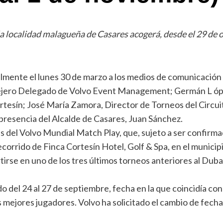
la localidad malagueña de Casares acogerá, desde el 29 de 
almente el lunes 30 de marzo a los medios de comunicación
sejero Delegado de Volvo Event Management; Germán L óp
ortesín; José María Zamora, Director de Torneos del Circ
 presencia del Alcalde de Casares, Juan Sánchez.
 del Volvo Mundial Match Play, que, sujeto a ser confirmad
ecorrido de Finca Cortesín Hotel, Golf & Spa, en el munic
tirse en uno de los tres últimos torneos anteriores al Dub
del 24 al 27 de septiembre, fecha en la que coincidía con l
os mejores jugadores. Volvo ha solicitado el cambio de fec