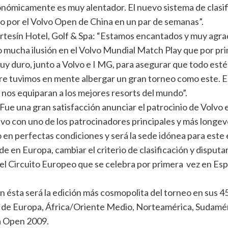
conómicamente es muy alentador. El nuevo sistema de clasifi
o por el Volvo Open de China en un par de semanas”.
ortesín Hotel, Golf & Spa: “Estamos encantados y muy agr
ucha ilusión en el Volvo Mundial Match Play que por prim
 duro, junto a Volvo e I MG, para asegurar que todo esté a
re tuvimos en mente albergar un gran torneo como este. 
 nos equiparan a los mejores resorts del mundo”.
Fue una gran satisfacción anunciar el patrocinio de Volvo
vo con uno de los patrocinadores principales y más longev
en perfectas condiciones y será la sede idónea para este 
 en Europa, cambiar el criterio de clasificación y disputar
del Circuito Europeo que se celebra por primera vez en Esp
ión ésta será la edición más cosmopolita del torneo en sus 45
 de Europa, África/Oriente Medio, Norteamérica, Sudamérica
na Open 2009.