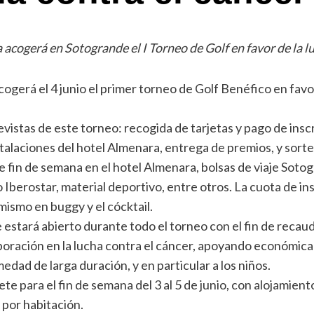
acogerá en Sotogrande el I Torneo de Golf en favor de la luc
ogerá el 4 junio el primer torneo de Golf Benéfico en favo
.
vistas de este torneo: recogida de tarjetas y pago de inscr
nstalaciones del hotel Almenara, entrega de premios, y sort
de fin de semana en el hotel Almenara, bolsas de viaje Sot
Iberostar, material deportivo, entre otros. La cuota de in
mismo en buggy y el cócktail.
 estará abierto durante todo el torneo con el fin de recaud
aboración en la lucha contra el cáncer, apoyando económic
dad de larga duración, y en particular a los niños.
te para el fin de semana del 3 al 5 de junio, con alojamien
 por habitación.