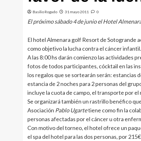
Basilio Rogado
31 mayo 2011
0
El próximo sábado 4 de junio el Hotel Almenara 
El hotel Almenara golf Resort de Sotogrande ac
como objetivo la lucha contra el cáncer infantil
A las 8:00 hs darán comienzo las actividades pre
fotos de todos participantes, cócktail en las i
los regalos que se sortearán serán: estancias 
estancia de 2 noches para 2 personas del grupo 
incluye la cuota de campo, el transporte por el 
Se organizará también un rastrillo benéfico que
Asociación
Pablo Ugarte
tiene como fin la col
personas afectadas por el cáncer u otra enferme
Con motivo del torneo, el hotel ofrece un paque
el spa del hotel para las dos personas, por 215€