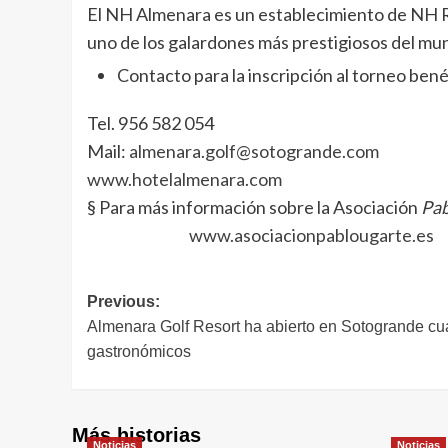
El NH Almenara es un establecimiento de NH Re
uno de los galardones más prestigiosos del mu
Contacto para la inscripción al torneo bené
Tel. 956 582 054
Mail:
almenara.golf@sotogrande.com
www.hotelalmenara.com
§ Para más información sobre la Asociación
Pab
www.asociacionpablougarte.es
Navegación
Previous:
Almenara Golf Resort ha abierto en Sotogrande c
de
gastronómicos
entradas
Más historias
Noticias
Noticias