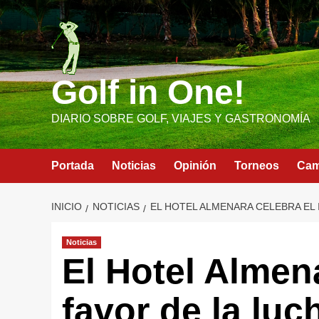
Saltar
al
contenido
Golf in One!
DIARIO SOBRE GOLF, VIAJES Y GASTRONOMÍA
Portada
Noticias
Opinión
Torneos
Ca
INICIO
NOTICIAS
EL HOTEL ALMENARA CELEBRA EL 
Noticias
El Hotel Almena
favor de la luc