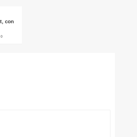
t, con
0