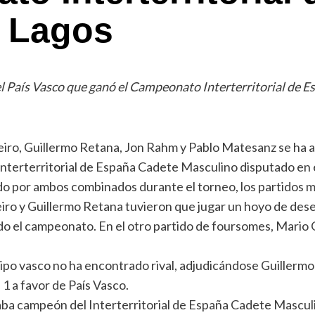
s Lagos
el País Vasco que ganó el Campeonato Interterritorial de E
ro, Guillermo Retana, Jon Rahm y Pablo Matesanz se ha adj
 Interterritorial de España Cadete Masculino disputado en
do por ambos combinados durante el torneo, los partidos m
eiro y Guillermo Retana tuvieron que jugar un hoyo de des
do el campeonato. En el otro partido de foursomes, Mario 
quipo vasco no ha encontrado rival, adjudicándose Guillerm
 1 a favor de País Vasco.
ba campeón del Interterritorial de España Cadete Masculi