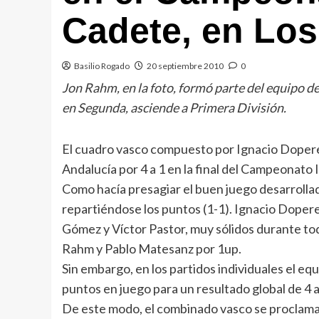
Cadete, en Lo
Basilio Rogado
20 septiembre 2010
0
Jon Rahm, en la foto, formó parte del equipo d
en Segunda, asciende a Primera División.
El cuadro vasco compuesto por Ignacio Doperei
Andalucía por 4 a 1 en la final del Campeonato
Como hacía presagiar el buen juego desarrolla
repartiéndose los puntos (1-1). Ignacio Doper
Gómez y Víctor Pastor, muy sólidos durante to
Rahm y Pablo Matesanz por 1up.
Sin embargo, en los partidos individuales el e
puntos en juego para un resultado global de 4 a
De este modo, el combinado vasco se proclama