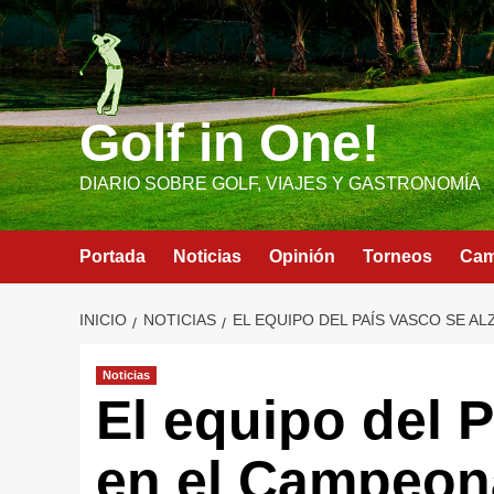
Saltar
al
contenido
Golf in One!
DIARIO SOBRE GOLF, VIAJES Y GASTRONOMÍA
Portada
Noticias
Opinión
Torneos
Ca
INICIO
NOTICIAS
EL EQUIPO DEL PAÍS VASCO SE A
Noticias
El equipo del P
en el Campeona