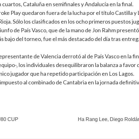
cuartos, Cataluña en semifinales y Andalucía en la final.
oke Play quedaron fuera de la lucha por el título Castilla y
oja. Sólo los clasificados en los ocho primeros puestos jug
triunfo de País Vasco, que de la mano de Jon Rahm presentó
 bajo del torneo, fue el más destacado del día tras entrega
resentante de Valencia derrotó al de País Vasco en la final 
uipo-, los individuales desequilibraron la balanza a favor
ico jugador que ha repetido participación en Los Lagos.
impuesto al combinado de Cantabria en la jornada definitiva,
a J80 CUP
Ha Rang Lee, Diego Roldán