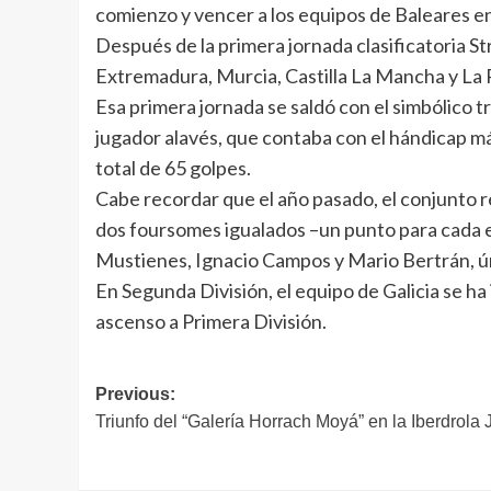
comienzo y vencer a los equipos de Baleares en 
Después de la primera jornada clasificatoria Str
Extremadura, Murcia, Castilla La Mancha y La Ri
Esa primera jornada se saldó con el simbólico 
jugador alavés, que contaba con el hándicap más
total de 65 golpes.
Cabe recordar que el año pasado, el conjunto rep
dos foursomes igualados –un punto para cada eq
Mustienes, Ignacio Campos y Mario Bertrán, ún
En Segunda División, el equipo de Galicia se ha 
ascenso a Primera División.
Navegación
Previous:
Triunfo del “Galería Horrach Moyá” en la Iberdrol
de
entradas