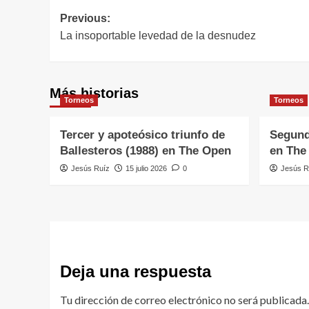
Navegación
Previous:
La insoportable levedad de la desnudez
de
entradas
Más historias
Torneos
Torneos
Tercer y apoteósico triunfo de
Segund
Ballesteros (1988) en The Open
en The
Jesús Ruíz
15 julio 2026
0
Jesús R
Deja una respuesta
Tu dirección de correo electrónico no será publicada.