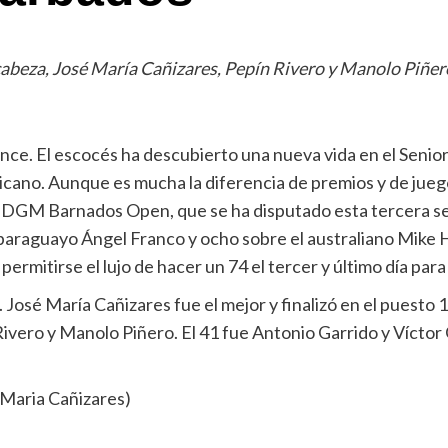
cabeza, José María Cañizares, Pepín Rivero y Manolo Piñer
ance. El escocés ha descubierto una nueva vida en el Senio
cano. Aunque es mucha la diferencia de premios y de juego
el DGM Barnados Open, que se ha disputado esta tercera 
 paraguayo Ángel Franco y ocho sobre el australiano Mike 
permitirse el lujo de hacer un 74 el tercer y último día par
 José María Cañizares fue el mejor y finalizó en el puesto 1
ivero y Manolo Piñero. El 41 fue Antonio Garrido y Víctor G
é Maria Cañizares)