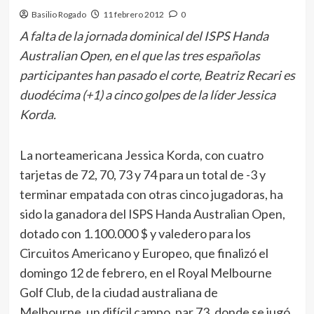
Basilio Rogado
11 febrero 2012
0
A falta de la jornada dominical del ISPS Handa
Australian Open, en el que las tres españolas
participantes han pasado el corte, Beatriz Recari es
duodécima (+1) a cinco golpes de la líder Jessica
Korda.
La norteamericana Jessica Korda, con cuatro
tarjetas de 72, 70, 73 y 74 para un total de -3 y
terminar empatada con otras cinco jugadoras, ha
sido la ganadora del ISPS Handa Australian Open,
dotado con 1.100.000 $ y valedero para los
Circuitos Americano y Europeo, que finalizó el
domingo 12 de febrero, en el Royal Melbourne
Golf Club, de la ciudad australiana de
Melbourne, un difícil campo, par 73, donde se jugó