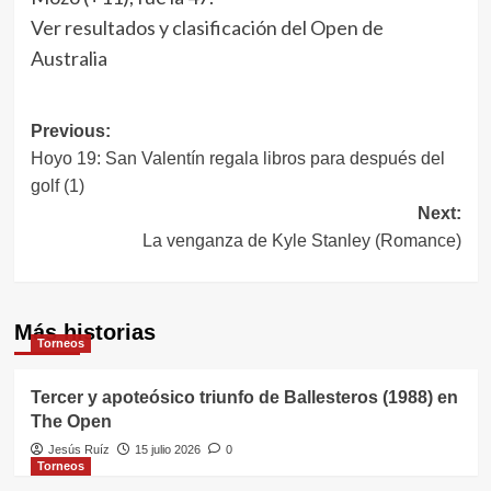
Ver resultados y clasificación del Open de
Australia
Navegación
Previous:
Hoyo 19: San Valentín regala libros para después del
de
golf (1)
entradas
Next:
La venganza de Kyle Stanley (Romance)
Más historias
Torneos
Tercer y apoteósico triunfo de Ballesteros (1988) en
The Open
Jesús Ruíz
15 julio 2026
0
Torneos